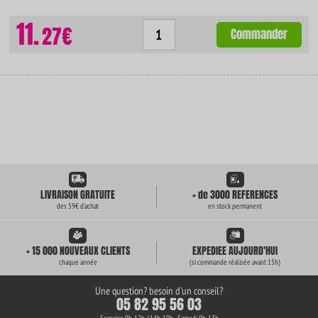
11.
27€
Commander
LIVRAISON GRATUITE
+ de 3000 REFERENCES
des 59€ d'achat
en stock permanent
+ 15 000 NOUVEAUX CLIENTS
EXPEDIEE AUJOURD'HUI
chaque année
(si commande réalisée avant 15h)
Une question? besoin d'un conseil?
05 82 95 56 03
Semaine 9h-12h / 14h-19h - Samedi 9h-13h