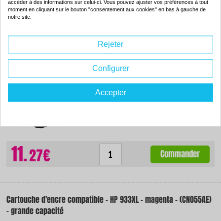
accéder à des informations sur celui-ci. Vous pouvez ajuster vos préférences à tout
moment en cliquant sur le bouton "consentement aux cookies" en bas à gauche de
notre site.
Cartouche d'encre compatible - HP 933XL - cyan - (CN054AE) -
Rejeter
grande capacité
Configurer
Couleur : cyan
Capacité :
8.50 ml
ISO 9001 / ISO 14001
-57
Accepter
%
Par rapport à la
marque
11.
27€
Commander
Cartouche d'encre compatible - HP 933XL - magenta - (CN055AE)
- grande capacité