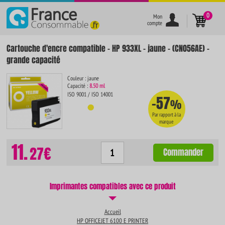
}
0
Mon
compte
Cartouche d'encre compatible - HP 933XL - jaune - (CN056AE) -
grande capacité
Couleur : jaune
Capacité :
8.50 ml
ISO 9001 / ISO 14001
-57
%
Par rapport à la
marque
11.
27€
Commander
Imprimantes compatibles avec ce produit
Accueil
HP OFFICEJET 6100 E PRINTER