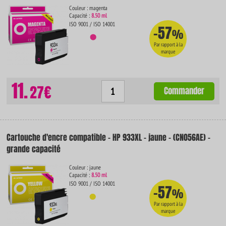
Couleur : magenta
Capacité :
8.50 ml
ISO 9001 / ISO 14001
-57
%
Par rapport à la
marque
11.
27€
Commander
Cartouche d'encre compatible - HP 933XL - jaune - (CN056AE) -
grande capacité
Couleur : jaune
Capacité :
8.50 ml
ISO 9001 / ISO 14001
-57
%
Par rapport à la
marque