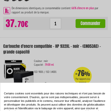
De dimensions identiques, ce consommable contient
66% d'encre en plus
par
rapport au produit de la marque.
37.
70€
Commander
Cartouche d'encre compatible - HP 932XL - noir - (CN053AE) -
grande capacité
Couleur : noir
Capacité :
39.00 ml
-76
ISO 9001 / ISO 14001
%
Par rapport à la
marque
Certains cookies sont essentiels pour des raisons techniques et n'ont pas besoin de
De dimensions identiques, ce consommable contient
74% d'encre en plus
par
votre consentement. D'autres, qui ne sont pas indispensables, peuvent servir à
rapport au produit de la marque.
personnaliser les publicités et le contenu, mesurer leur efficacité, analyser l'audience
et développer des produits. Ils peuvent aussi utiliser des données de géolocalisation
12.
53€
précises et l'identification via le balayage de votre appareil, ainsi que stocker et
Commander