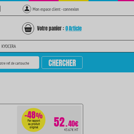
Mon espace client - connexion
Votre panier :
0
Article
KYOCERA
CHERCHER
otre ref. de cartouche
-48
%
52
.
Par rapport
40€
au produit
original
43.67€ HT