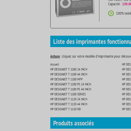
Capacité :
130.0
100% testé
>
Liste des imprimantes fonctionn
Astuce
: cliquez sur votre modèle d'imprimante pour découvr
Accueil
HP DES
HP DESIGNJET T 1100 24 INCH
HP DES
HP DESIGNJET T 1100 44 INCH
HP DES
HP DESIGNJET T 1100 MFP
HP DES
HP DESIGNJET T 1100 PS 24 INCH
HP DES
HP DESIGNJET T 1100 PS 44 INCH
HP DES
HP DESIGNJET T 1100 SERIES
HP DES
HP DESIGNJET T 1120 24 INCH
HP DES
HP DESIGNJET T 1120 44 INCH
HP DES
HP DESIGNJET T 1120 HD
HP DES
Produits
associés