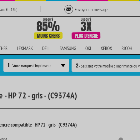
Envoyer un message
Sam. 9h-12h)
THER
LEXMARK
DELL
SAMSUNG
OKI
XEROX
RICOH
1
2
- Votre marque d'imprimante
- Saisissez votre modèle d'imprimante ou v
 - HP 72 - gris - (C9374A)
ncre compatible - HP 72 - gris - (C9374A)
14001