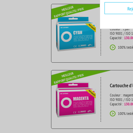
Rej
Cartouche d'
Couleur : cyan
ISO 9001 / ISO 
Capacité :
130.0
100% testé
>
Cartouche d'
Couleur : magen
ISO 9001 / ISO 
Capacité :
130.0
100% testé
>