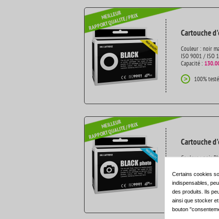
Cartouche d'
Couleur : noir m
ISO 9001 / ISO 
Capacité :
130.0
100% testé
>
Cartouche d'
Couleur : noir P
ISO 9001 / ISO 
Capacité :
130.0
Certains cookies so
indispensables, peuv
100% testé
>
des produits. Ils pe
ainsi que stocker e
bouton "consenteme