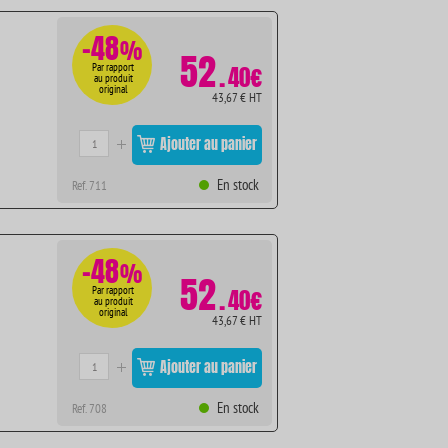
-48
%
52
.
Par rapport
40€
au produit
original
43,67 € HT
Ajouter au panier
En stock
Ref. 711
-48
%
52
.
Par rapport
40€
au produit
original
43,67 € HT
Ajouter au panier
En stock
Ref. 708