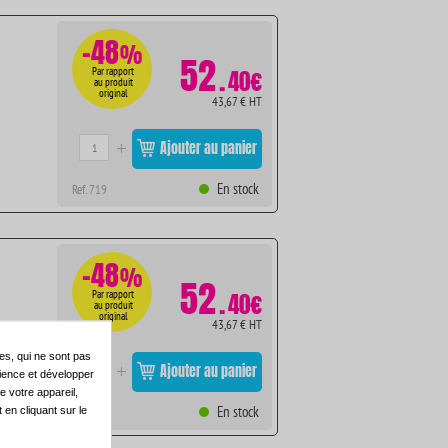
-48
%
52
.
Par rapport
40€
au produit
original
43,67 € HT
Ajouter au panier
En stock
Ref. 719
-48
%
52
.
Par rapport
40€
au produit
original
43,67 € HT
es, qui ne sont pas
Ajouter au panier
dience et développer
e votre appareil,
En stock
en cliquant sur le
Ref. 707