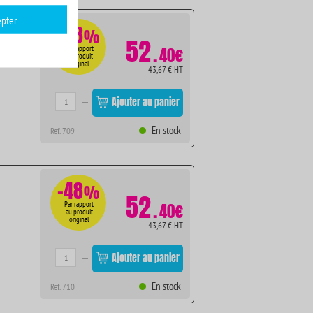
pter
-48
%
52
.
Par rapport
40€
au produit
original
43,67 € HT
Ajouter au panier
En stock
Ref. 709
-48
%
52
.
Par rapport
40€
au produit
original
43,67 € HT
Ajouter au panier
En stock
Ref. 710