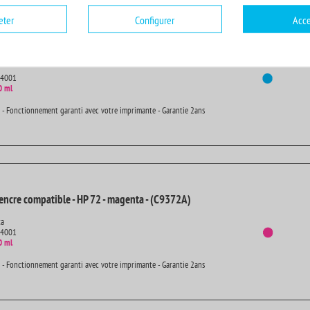
eter
Configurer
Acce
encre compatible - HP 72 - cyan - (C9371A)
14001
0 ml
 - Fonctionnement garanti avec votre imprimante - Garantie 2ans
encre compatible - HP 72 - magenta - (C9372A)
ta
14001
0 ml
 - Fonctionnement garanti avec votre imprimante - Garantie 2ans