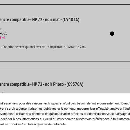
encre compatible - HP 72 - noir mat - (C9403A)
at
14001
0 ml
 - Fonctionnement garanti avec votre imprimante - Garantie 2ans
encre compatible - HP 72 - noir Photo - (C9370A)
hoto
14001
0 ml
nt essentiels pour des raisons techniques et n'ont pas besoin de votre consentement. D'autr
ent servir à personnaliser les publicités et le contenu, mesurer leur efficacité, analyser l'au
 - Fonctionnement garanti avec votre imprimante - Garantie 2ans
uvent aussi utiliser des données de géolocalisation précises et l'identification via le balayage d
t accéder à des informations sur celui-ci. Vous pouvez ajuster vos préférences à tout moment 
nt aux cookies" en bas à gauche de notre site.