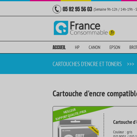
05 82 95 56 03
(Semaine 9h-12h / 14h-19h - 
ACCUEIL
HP
CANON
EPSON
BRO
CARTOUCHES D'ENCRE ET TONERS
>>>
Cartouche d'encre compatible
Cartouche d'e
Couleur : gris
ISO 9001 / ISO 