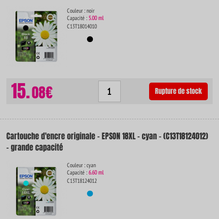
Couleur : noir
Capacité :
5.00 ml
C13T18014010
15.
08€
Rupture de stock
Cartouche d'encre originale - EPSON 18XL - cyan - (C13T18124012)
- grande capacité
Couleur : cyan
Capacité :
6.60 ml
C13T18124012