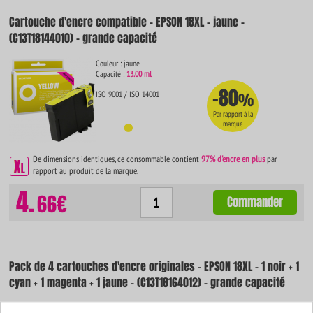
Cartouche d'encre compatible - EPSON 18XL - jaune -
(C13T18144010) - grande capacité
Couleur : jaune
Capacité :
13.00 ml
-80
ISO 9001 / ISO 14001
%
Par rapport à la
marque
De dimensions identiques, ce consommable contient
97% d'encre en plus
par
rapport au produit de la marque.
4.
66€
Commander
Pack de 4 cartouches d'encre originales - EPSON 18XL - 1 noir + 1
cyan + 1 magenta + 1 jaune - (C13T18164012) - grande capacité
Couleur : noir + cyan + magenta + jaune