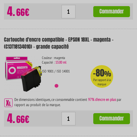
4.
66€
Commander
Cartouche d'encre compatible - EPSON 18XL - magenta -
(C13T18134010) - grande capacité
Couleur : magenta
Capacité :
13.00 ml
-80
ISO 9001 / ISO 14001
%
Par rapport à la
marque
De dimensions identiques, ce consommable contient
97% d'encre en plus
par
rapport au produit de la marque.
4.
66€
Commander