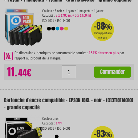
Couleur : 2 noir + 1 cyan + 1 magenta + 1 jaune
Capacité :
2 x 17.00 ml + 3 x 13.00 ml
ISO 9001 / ISO 14001
-88
%
Par rapport à la
marque
De dimensions identiques, ce consommable contient
134% d'encre en plus
par
rapport au produit de la marque.
11.
44€
Commander
Cartouche d'encre compatible - EPSON 18XL - noir - (C13T18114010)
- grande capacité
Couleur : noir
Capacité :
17ml
ISO 9001 / ISO 14001
-83
%