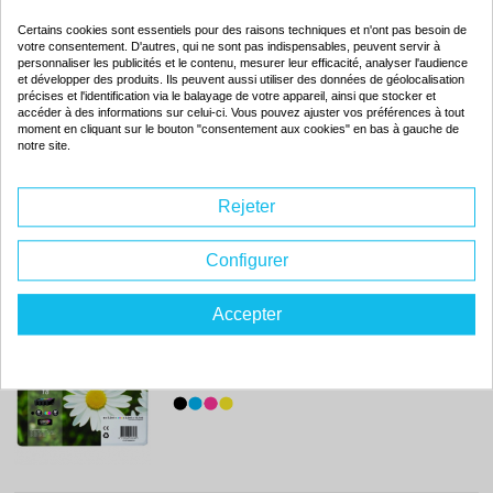
Capacité :
11.50 ml + 6.60 ml + 6.60 ml + 6.60 ml
C13T18164012
Certains cookies sont essentiels pour des raisons techniques et n'ont pas besoin de
votre consentement. D'autres, qui ne sont pas indispensables, peuvent servir à
personnaliser les publicités et le contenu, mesurer leur efficacité, analyser l'audience
et développer des produits. Ils peuvent aussi utiliser des données de géolocalisation
précises et l'identification via le balayage de votre appareil, ainsi que stocker et
accéder à des informations sur celui-ci. Vous pouvez ajuster vos préférences à tout
moment en cliquant sur le bouton "consentement aux cookies" en bas à gauche de
notre site.
89.
98€
Rupture de stock
Rejeter
Configurer
Pack de 4 cartouches d'encre originales - EPSON 18 - 1 noir + 1
cyan + 1 magenta + 1 jaune - (C13T18064012)
Accepter
Couleur : noir + cyan + magenta + jaune
Capacité :
5.00 ml + 3.00 ml + 3.00 ml + 3.00 ml
C13T18064012