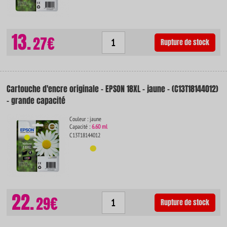
13.
27€
Rupture de stock
Cartouche d'encre originale - EPSON 18XL - jaune - (C13T18144012)
- grande capacité
Couleur : jaune
Capacité :
6.60 ml
C13T18144012
22.
29€
Rupture de stock