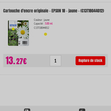
Cartouche d'encre originale - EPSON 18 - jaune - (C13T18044012)
Couleur : jaune
Capacité :
3.00 ml
C13T18044012
13.
27€
Rupture de stock