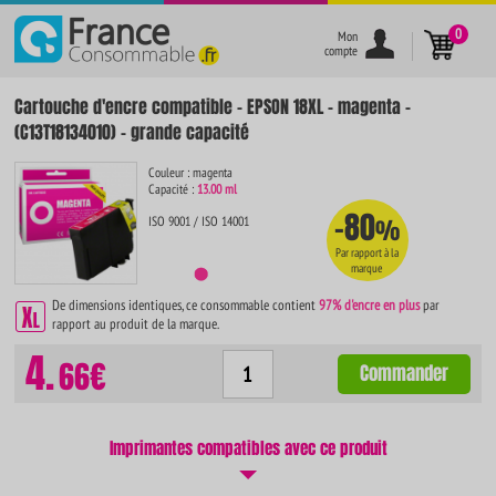
}
0
Mon
compte
Cartouche d'encre compatible - EPSON 18XL - magenta -
(C13T18134010) - grande capacité
Couleur : magenta
Capacité :
13.00 ml
-80
ISO 9001 / ISO 14001
%
Par rapport à la
marque
De dimensions identiques, ce consommable contient
97% d'encre en plus
par
rapport au produit de la marque.
4.
66€
Commander
Imprimantes compatibles avec ce produit