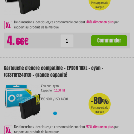
Par rapport à la
marque
De dimensions identiques, ce consommable contient
48% d'encre en plus
par
rapport au produit de la marque.
4.
66€
Commander
Cartouche d'encre compatible - EPSON 18XL - cyan -
(C13T18124010) - grande capacité
Couleur : cyan
Capacité :
13.00 ml
-80
ISO 9001 / ISO 14001
%
Par rapport à la
marque
De dimensions identiques, ce consommable contient
97% d'encre en plus
par
rapport au produit de la marque.