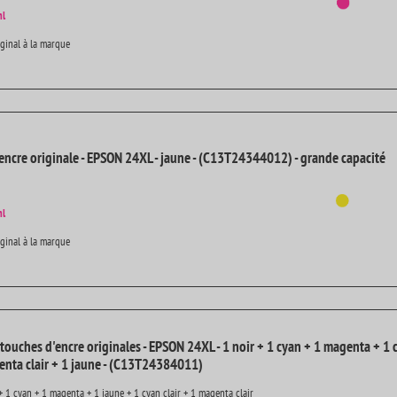
ml
iginal à la marque
encre originale - EPSON 24XL - jaune - (C13T24344012) - grande capacité
ml
iginal à la marque
rtouches d'encre originales - EPSON 24XL - 1 noir + 1 cyan + 1 magenta + 1 
genta clair + 1 jaune - (C13T24384011)
+ 1 cyan + 1 magenta + 1 jaune + 1 cyan clair + 1 magenta clair