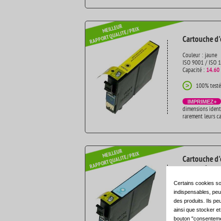
Cartouche d'
Couleur : jaune
ISO 9001 / ISO 
Capacité :
14.60
100% testé
>
IMPRIMEZ+
dimensions ident
rarement leurs c
Cartouche d'
capacité
Certains cookies so
Couleur : cyan cl
ISO 9001 / ISO 
indispensables, peuv
Capacité :
14.60
des produits. Ils pe
ainsi que stocker e
100% testé
>
bouton "consenteme