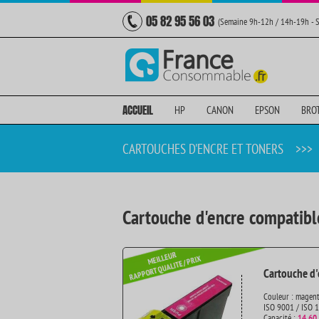
05 82 95 56 03
(Semaine 9h-12h / 14h-19h - 
ACCUEIL
HP
CANON
EPSON
BRO
CARTOUCHES D'ENCRE ET TONERS
>>>
Cartouche d'encre compatib
Cartouche d'
Couleur : magen
ISO 9001 / ISO 
Capacité :
14.60