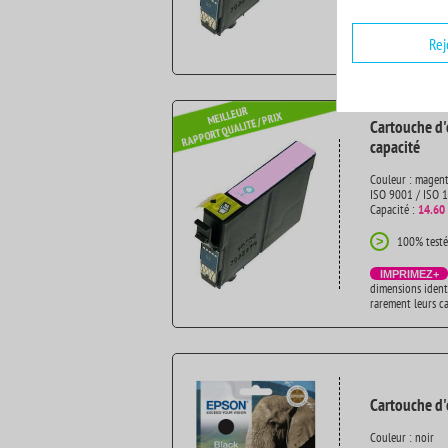
IMPRIMEZ+
dimensions ident
Rej
rarement leurs c
Cartouche d'
capacité
Couleur : magent
ISO 9001 / ISO 
Capacité :
14.60
100% testé
>
IMPRIMEZ+
dimensions ident
rarement leurs c
Cartouche d'
Couleur : noir