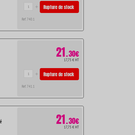
Rupture de stock
Ref. 740.1
21
.
30€
17,75 € HT
Rupture de stock
Ref. 741.1
21
.
30€
é
17,75 € HT