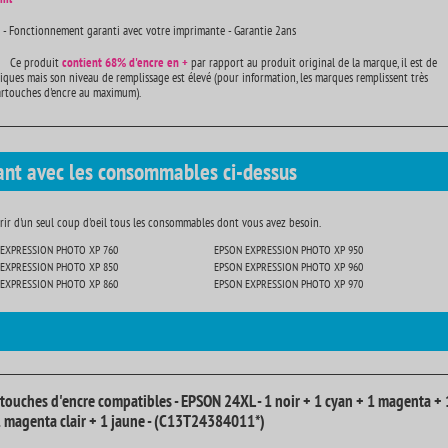
 - Fonctionnement garanti avec votre imprimante - Garantie 2ans
Ce produit
contient
68% d'encre en +
par rapport au produit original de la marque, il est de
iques mais son niveau de remplissage est élevé (pour information, les marques remplissent très
artouches d'encre au maximum).
ant avec les consommables ci-dessus
ir d'un seul coup d'oeil tous les consommables dont vous avez besoin.
EXPRESSION PHOTO XP 760
EPSON EXPRESSION PHOTO XP 950
EXPRESSION PHOTO XP 850
EPSON EXPRESSION PHOTO XP 960
EXPRESSION PHOTO XP 860
EPSON EXPRESSION PHOTO XP 970
rtouches d'encre compatibles - EPSON 24XL - 1 noir + 1 cyan + 1 magenta + 
 1 magenta clair + 1 jaune - (C13T24384011*)