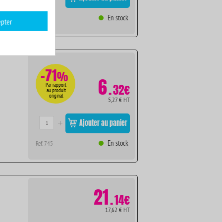
En stock
Ref. 744
pter
-71
%
6
.
Par rapport
32€
au produit
original
5,27 € HT
Ajouter au panier
En stock
Ref. 745
21
.
14€
17,62 € HT