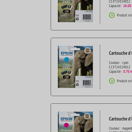
C13T24314012
Capacité :
10.00
Produit or
>
Cartouche d'
Couleur : cyan
C13T24324012
Capacité :
8.70 
Produit or
>
Cartouche d'
Couleur : magen