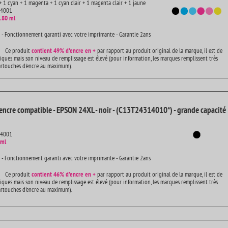
+ 1 cyan + 1 magenta + 1 cyan clair + 1 magenta clair + 1 jaune
14001
.80 ml
 - Fonctionnement garanti avec votre imprimante - Garantie 2ans
Ce produit
contient
49% d'encre en +
par rapport au produit original de la marque, il est de
iques mais son niveau de remplissage est élevé (pour information, les marques remplissent très
artouches d'encre au maximum).
encre compatible - EPSON 24XL - noir - (C13T24314010*) - grande capacité
14001
 ml
 - Fonctionnement garanti avec votre imprimante - Garantie 2ans
Ce produit
contient
46% d'encre en +
par rapport au produit original de la marque, il est de
iques mais son niveau de remplissage est élevé (pour information, les marques remplissent très
artouches d'encre au maximum).