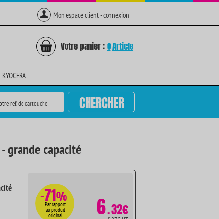
Mon espace client - connexion
Votre panier :
0
Article
KYOCERA
CHERCHER
otre ref. de cartouche
- grande capacité
cité
-71
%
6
.
Par rapport
32€
au produit
original