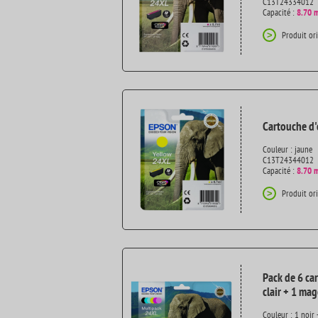
C13T24334012
Capacité :
8.70 
Produit or
>
Cartouche d'
Couleur : jaune
C13T24344012
Capacité :
8.70 
Produit or
>
Pack de 6 ca
clair + 1 ma
Couleur : 1 noir 