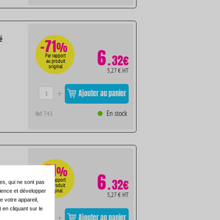
é
-71
%
6
.
Par rapport
32€
au produit
original
5,27 € HT
Ajouter au panier
En stock
Ref. 743
-71
%
6
.
Par rapport
32€
es, qui ne sont pas
au produit
original
dience et développer
5,27 € HT
e votre appareil,
en cliquant sur le
Ajouter au panier