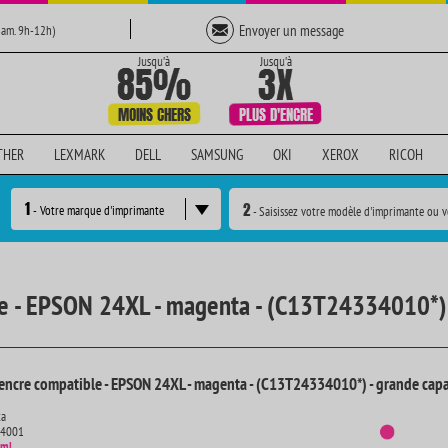
Envoyer un message
Sam. 9h-12h)
THER
LEXMARK
DELL
SAMSUNG
OKI
XEROX
RICOH
1
2
- Votre marque d'imprimante
- Saisissez votre modèle d'imprimante ou v
le - EPSON 24XL - magenta - (C13T24334010*) 
encre compatible - EPSON 24XL - magenta - (C13T24334010*) - grande capa
ta
14001
 ml