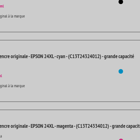
 ml
iginal à la marque
encre originale - EPSON 24XL - cyan - (C13T24324012) - grande capacité
ml
iginal à la marque
encre originale - EPSON 24XL - magenta - (C13T24334012) - grande capacit
ta