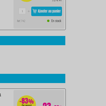
5.27€ HT
Ajouter au panier
En stock
Ref. 742
1
-83
%
Par rapport