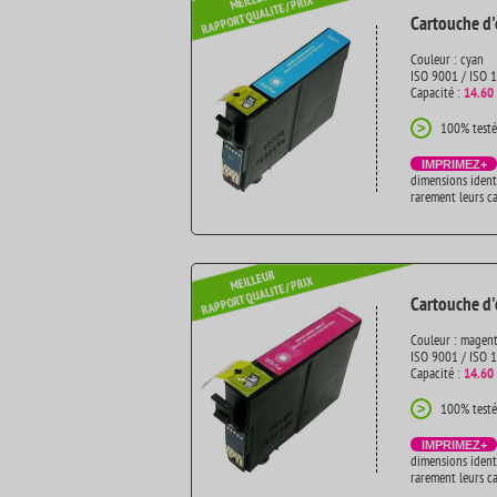
Cartouche d'
Couleur : cyan
ISO 9001 / ISO 
Capacité :
14.60
100% testé
>
IMPRIMEZ+
dimensions ident
rarement leurs c
Cartouche d'
Couleur : magen
ISO 9001 / ISO 
Capacité :
14.60
100% testé
>
IMPRIMEZ+
dimensions ident
rarement leurs c