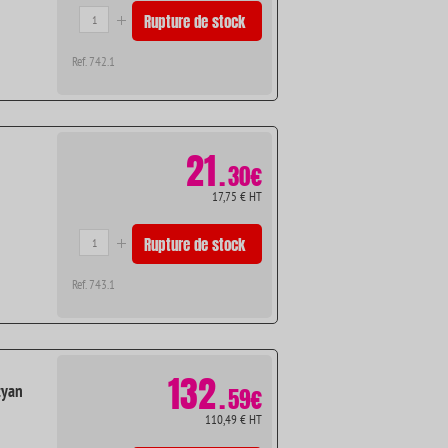
Rupture de stock
Ref. 742.1
21
.
30€
17,75 € HT
Rupture de stock
Ref. 743.1
132
.
cyan
59€
110,49 € HT