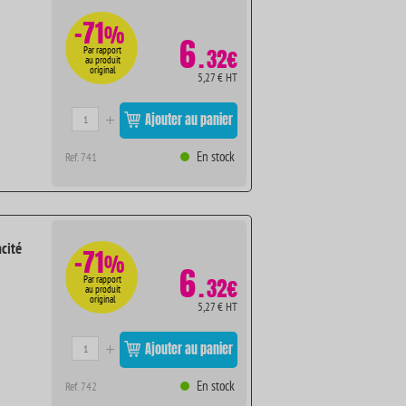
-71
%
6
.
Par rapport
32€
au produit
original
5,27 € HT
Ajouter au panier
En stock
Ref. 741
cité
-71
%
6
.
Par rapport
32€
au produit
original
5,27 € HT
Ajouter au panier
En stock
Ref. 742