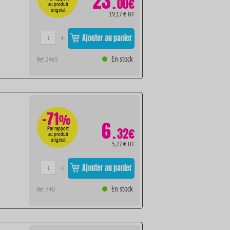
23
.
00€
au produit
original
19,17 € HT
Ajouter au panier
En stock
Ref. 2465
-71
%
6
.
Par rapport
32€
au produit
original
5,27 € HT
Ajouter au panier
En stock
Ref. 740