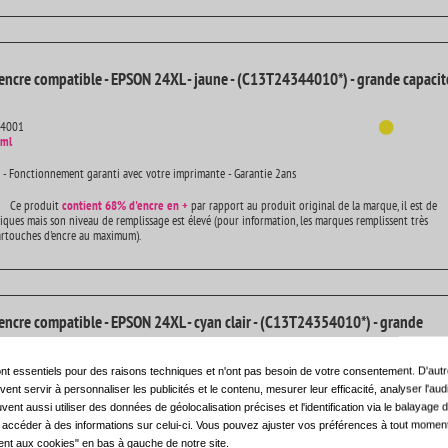
encre compatible - EPSON 24XL - jaune - (C13T24344010*) - grande capacit
14001
 ml
 - Fonctionnement garanti avec votre imprimante - Garantie 2ans
Ce produit
contient
68% d'encre en +
par rapport au produit original de la marque, il est de
iques mais son niveau de remplissage est élevé (pour information, les marques remplissent très
artouches d'encre au maximum).
encre compatible - EPSON 24XL - cyan clair - (C13T24354010*) - grande
nt essentiels pour des raisons techniques et n'ont pas besoin de votre consentement. D'autr
air
14001
ent servir à personnaliser les publicités et le contenu, mesurer leur efficacité, analyser l'au
 ml
uvent aussi utiliser des données de géolocalisation précises et l'identification via le balayage d
t accéder à des informations sur celui-ci. Vous pouvez ajuster vos préférences à tout moment 
 - Fonctionnement garanti avec votre imprimante - Garantie 2ans
nt aux cookies" en bas à gauche de notre site.