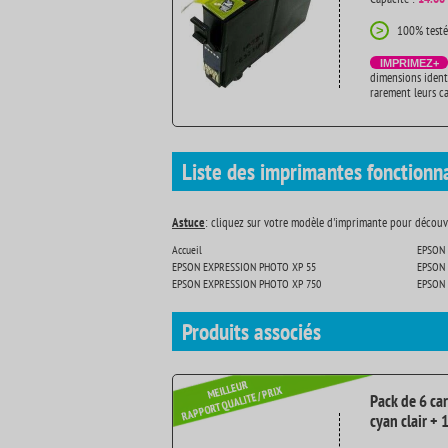
100% testé
>
IMPRIMEZ+
dimensions ident
rarement leurs c
Liste des imprimantes fonctionn
Astuce
: cliquez sur votre modèle d'imprimante pour découvr
Accueil
EPSON 
EPSON EXPRESSION PHOTO XP 55
EPSON 
EPSON EXPRESSION PHOTO XP 750
EPSON 
Produits
associés
Pack de 6 ca
cyan clair +