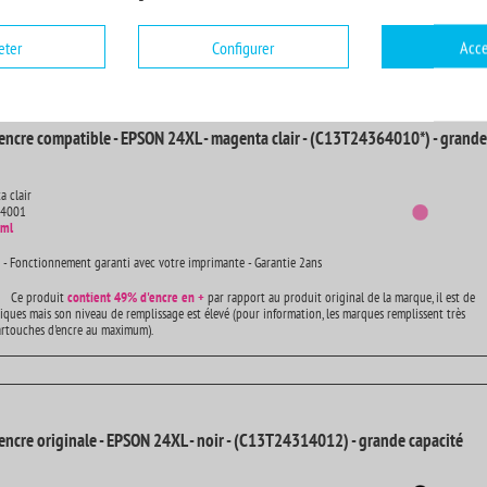
Ce produit
contient
49% d'encre en +
par rapport au produit original de la marque, il est de
iques mais son niveau de remplissage est élevé (pour information, les marques remplissent très
eter
Configurer
Acce
artouches d'encre au maximum).
encre compatible - EPSON 24XL - magenta clair - (C13T24364010*) - grande
a clair
14001
 ml
 - Fonctionnement garanti avec votre imprimante - Garantie 2ans
Ce produit
contient
49% d'encre en +
par rapport au produit original de la marque, il est de
iques mais son niveau de remplissage est élevé (pour information, les marques remplissent très
artouches d'encre au maximum).
encre originale - EPSON 24XL - noir - (C13T24314012) - grande capacité