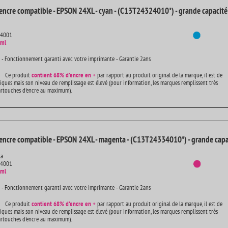
encre compatible - EPSON 24XL - cyan - (C13T24324010*) - grande capacité
14001
 ml
 - Fonctionnement garanti avec votre imprimante - Garantie 2ans
Ce produit
contient
68% d'encre en +
par rapport au produit original de la marque, il est de
iques mais son niveau de remplissage est élevé (pour information, les marques remplissent très
artouches d'encre au maximum).
encre compatible - EPSON 24XL - magenta - (C13T24334010*) - grande capa
ta
14001
 ml
 - Fonctionnement garanti avec votre imprimante - Garantie 2ans
Ce produit
contient
68% d'encre en +
par rapport au produit original de la marque, il est de
iques mais son niveau de remplissage est élevé (pour information, les marques remplissent très
artouches d'encre au maximum).