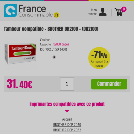
}
0
Mon
compte
Tambour compatible - BROTHER DR2100 - (DR2100)
Couleur : --
Capacité :
12000 pages
ISO 9001 / ISO 14001
-71
%
Par rapport à la
marque
31.
40€
Commander
Imprimantes compatibles avec ce produit
Accueil
BROTHER DCP 7030
BROTHER DCP 7032