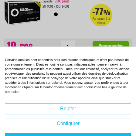
Capacité :
2600 pages
ISO 9001 / ISO 14001
-77
%
Par rapport à la
marque
19.
69€
Commander
Certains cookies sont essentiels pour des raisons techniques et n'ont pas besoin de
votre consentement. D'autres, qui ne sont pas indispensables, peuvent servir à
personnaliser les publicités et le contenu, mesurer leur efficacité, analyser l'audience
Tambour compatible - BROTHER DR2100 - (DR2100)
et développer des produits. Ils peuvent aussi utiliser des données de géolocalisation
précises et l'identification via le balayage de votre appareil, ainsi que stocker et
accéder à des informations sur celui-ci. Vous pouvez ajuster vos préférences à tout
Couleur : --
moment en cliquant sur le bouton "consentement aux cookies" en bas à gauche de
Capacité :
12000 pages
notre site.
ISO 9001 / ISO 14001
-71
%
Par rapport à la
Rejeter
marque
Configurer
31.
Commander