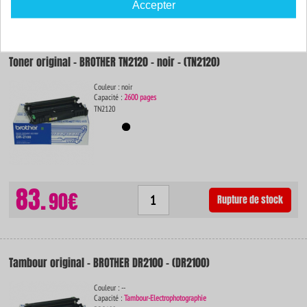
40€
Accepter
Toner original - BROTHER TN2120 - noir - (TN2120)
Couleur : noir
Capacité :
2600 pages
TN2120
83.
90€
Rupture de stock
Tambour original - BROTHER DR2100 - (DR2100)
Couleur : --
Capacité :
Tambour-Electrophotographie