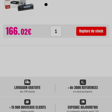
166.
02€
Rupture de stock
LIVRAISON GRATUITE
+ de 3000 REFERENCES
des 59€ d'achat
en stock permanent
+ 15 000 NOUVEAUX CLIENTS
EXPEDIEE AUJOURD'HUI
chaque année
(si commande réalisée avant 15h)