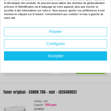
Produits associés
et développer des produits. Ils peuvent aussi utiliser des données de géolocalisation
précises et l'identification via le balayage de votre appareil, ainsi que stocker et
accéder à des informations sur celui-ci. Vous pouvez ajuster vos préférences à tout
moment en cliquant sur le bouton "consentement aux cookies" en bas à gauche de
notre site.
Toner compatible - CANON 706 - noir - (0264B002)
Couleur : noir
Rejeter
Capacité :
5000 pages
ISO 9001 / ISO 14001
-78
%
Configurer
Par rapport à la
marque
Accepter
37.
70€
Commander
Toner original - CANON 706 - noir - (0264B002)
Couleur : noir
Capacité :
5000 pages
0264B002