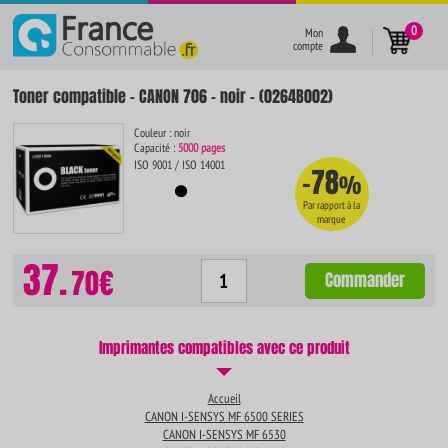
}
0
Mon
compte
Toner compatible - CANON 706 - noir - (0264B002)
Couleur : noir
Capacité :
5000 pages
ISO 9001 / ISO 14001
-78
%
Par rapport à la
marque
37.
70€
Commander
Imprimantes compatibles avec ce produit
Accueil
CANON I-SENSYS MF 6500 SERIES
CANON I-SENSYS MF 6530