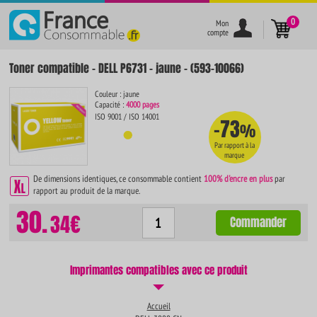
}
0
Mon
compte
Toner compatible - DELL P6731 - jaune - (593-10066)
Couleur : jaune
Capacité :
4000 pages
ISO 9001 / ISO 14001
-73
%
Par rapport à la
marque
De dimensions identiques, ce consommable contient
100% d'encre en plus
par
rapport au produit de la marque.
30.
34€
Commander
Imprimantes compatibles avec ce produit
Accueil