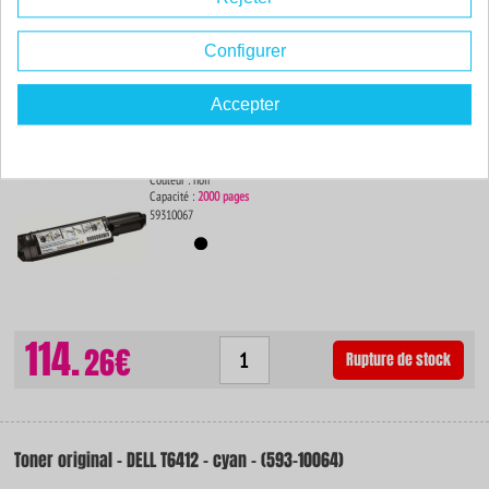
30.
34€
Commander
Configurer
Accepter
Toner original - DELL K4971 - noir - (593-10067)
Couleur : noir
Capacité :
2000 pages
59310067
114.
26€
Rupture de stock
Toner original - DELL T6412 - cyan - (593-10064)