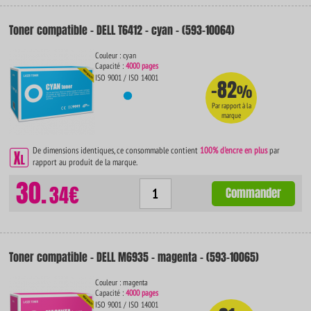
Toner compatible - DELL T6412 - cyan - (593-10064)
Couleur : cyan
Capacité :
4000 pages
ISO 9001 / ISO 14001
-82
%
Par rapport à la
marque
De dimensions identiques, ce consommable contient
100% d'encre en plus
par
rapport au produit de la marque.
30.
34€
Commander
Toner compatible - DELL M6935 - magenta - (593-10065)
Couleur : magenta
Capacité :
4000 pages
ISO 9001 / ISO 14001