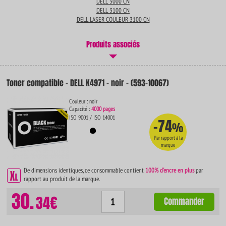
DELL 3000 CN
DELL 3100 CN
DELL LASER COULEUR 3100 CN
Produits associés
Toner compatible - DELL K4971 - noir - (593-10067)
Couleur : noir
Capacité :
4000 pages
ISO 9001 / ISO 14001
-74
%
Par rapport à la
marque
De dimensions identiques, ce consommable contient
100% d'encre en plus
par
rapport au produit de la marque.
30.
34€
Commander