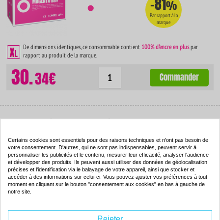
-81
%
Par rapport à la
marque
De dimensions identiques, ce consommable contient
100% d'encre en plus
par
rapport au produit de la marque.
30.
34€
Commander
Toner compatible - DELL P6731 - jaune - (593-10066)
Couleur : jaune
Certains cookies sont essentiels pour des raisons techniques et n'ont pas besoin de
Capacité :
4000 pages
votre consentement. D'autres, qui ne sont pas indispensables, peuvent servir à
personnaliser les publicités et le contenu, mesurer leur efficacité, analyser l'audience
ISO 9001 / ISO 14001
-73
%
et développer des produits. Ils peuvent aussi utiliser des données de géolocalisation
précises et l'identification via le balayage de votre appareil, ainsi que stocker et
Par rapport à la
accéder à des informations sur celui-ci. Vous pouvez ajuster vos préférences à tout
marque
moment en cliquant sur le bouton "consentement aux cookies" en bas à gauche de
notre site.
De dimensions identiques, ce consommable contient
100% d'encre en plus
par
rapport au produit de la marque.
Rejeter