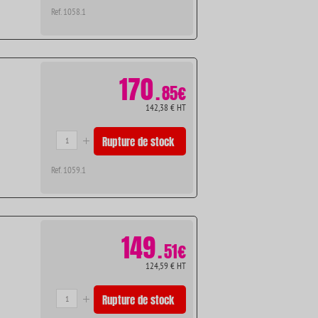
Ref. 1058.1
170
.
85€
142,38 € HT
Rupture de stock
Ref. 1059.1
149
.
51€
124,59 € HT
Rupture de stock