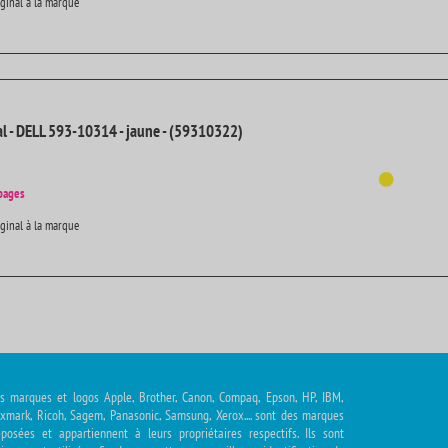
iginal à la marque
al - DELL 593-10314 - jaune - (59310322)
pages
iginal à la marque
s marques et logos Apple, Brother, Canon, Compaq, Epson, HP, IBM,
xmark, Ricoh, Sagem, Panasonic, Samsung, Xerox.... sont des marques
posées et appartiennent à leurs propriétaires respectifs. Ils sont