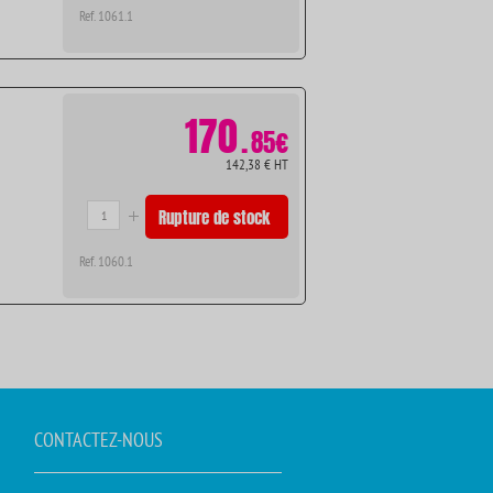
Ref. 1061.1
170
.
85€
142,38 € HT
Rupture de stock
Ref. 1060.1
CONTACTEZ-NOUS