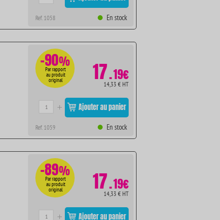
En stock
Ref. 1058
-90
%
17
.
Par rapport
19€
au produit
original
14,33 € HT
Ajouter au panier
En stock
Ref. 1059
-89
%
17
.
Par rapport
19€
au produit
original
14,33 € HT
Ajouter au panier