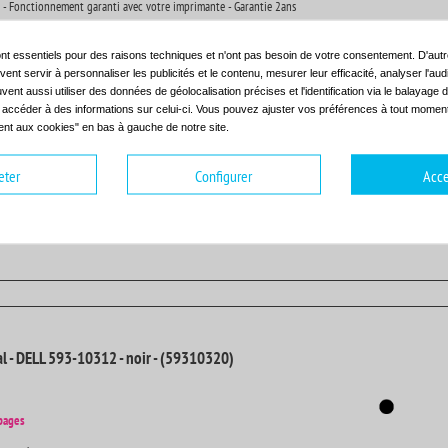
 - Fonctionnement garanti avec votre imprimante - Garantie 2ans
nt essentiels pour des raisons techniques et n'ont pas besoin de votre consentement. D'autr
ent servir à personnaliser les publicités et le contenu, mesurer leur efficacité, analyser l'au
uvent aussi utiliser des données de géolocalisation précises et l'identification via le balayage d
t accéder à des informations sur celui-ci. Vous pouvez ajuster vos préférences à tout moment 
nt aux cookies" en bas à gauche de notre site.
ible - DELL 593-10314 - jaune - (59310322)
eter
Configurer
Acce
14001
pages
 - Fonctionnement garanti avec votre imprimante - Garantie 2ans
al - DELL 593-10312 - noir - (59310320)
pages