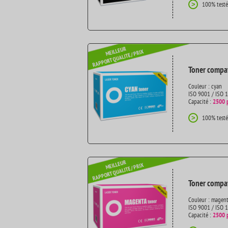
100% testé
>
Toner compat
Couleur : cyan
ISO 9001 / ISO 
Capacité :
2500 
100% testé
>
Toner compat
Couleur : magen
ISO 9001 / ISO 
Capacité :
2500 