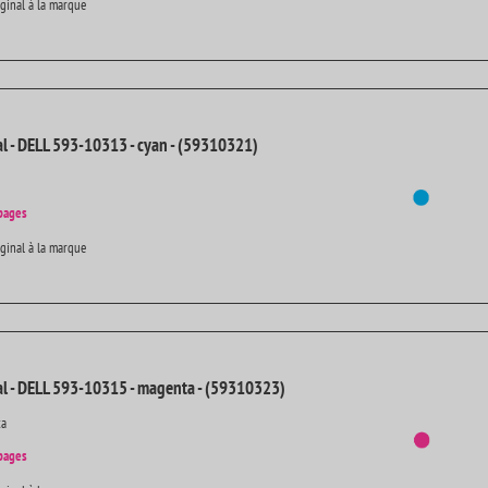
iginal à la marque
al - DELL 593-10313 - cyan - (59310321)
pages
iginal à la marque
al - DELL 593-10315 - magenta - (59310323)
ta
pages