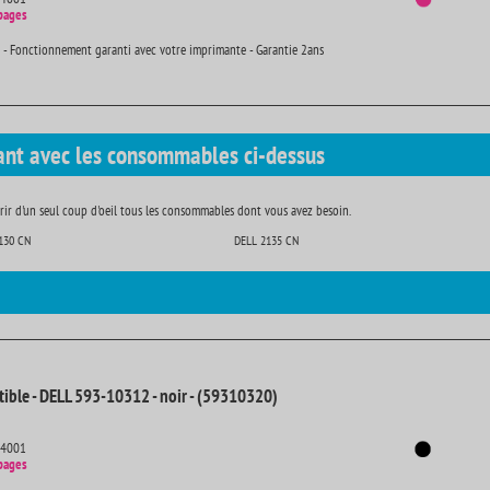
pages
 - Fonctionnement garanti avec votre imprimante - Garantie 2ans
ant avec les consommables ci-dessus
ir d'un seul coup d'oeil tous les consommables dont vous avez besoin.
130 CN
DELL 2135 CN
ible - DELL 593-10312 - noir - (59310320)
14001
pages