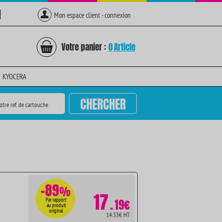
Mon espace client - connexion
Votre panier :
0
Article
KYOCERA
CHERCHER
otre ref. de cartouche
-89
%
17
.
Par rapport
19€
au produit
original
14.33€ HT