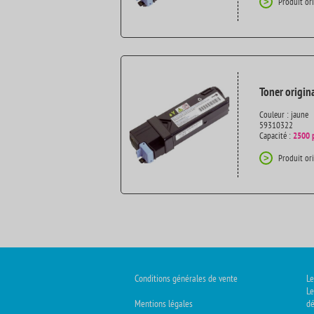
Produit or
>
Toner origin
Couleur : jaune
59310322
Capacité :
2500 
Produit or
>
Conditions générales de vente
Le
Le
Mentions légales
dé