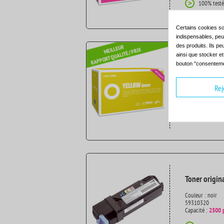
100% testé
>
Certains cookies so
indispensables, peuv
des produits. Ils pe
ainsi que stocker e
bouton "consenteme
Toner compat
Couleur : jaune
Rej
ISO 9001 / ISO 
Capacité :
2500 
100% testé
>
Toner origin
Couleur : noir
59310320
Capacité :
2500 