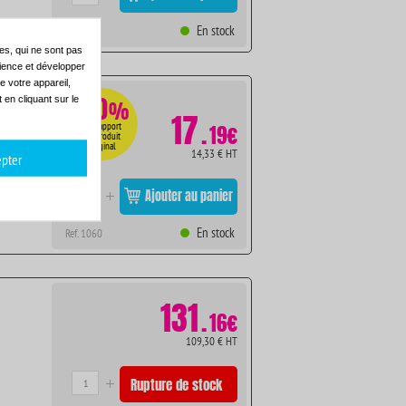
En stock
Ref. 1061
es, qui ne sont pas
dience et développer
e votre appareil,
-90
en cliquant sur le
%
17
.
Par rapport
19€
au produit
original
14,33 € HT
pter
Ajouter au panier
En stock
Ref. 1060
131
.
16€
109,30 € HT
Rupture de stock