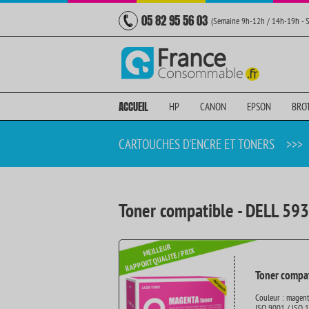
05 82 95 56 03
(Semaine 9h-12h / 14h-19h - 
ACCUEIL
HP
CANON
EPSON
BRO
CARTOUCHES D'ENCRE ET TONERS
>>>
Toner compatible - DELL 59
Toner compat
Couleur : magen
ISO 9001 / ISO 