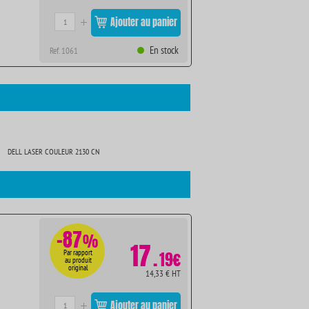
Ajouter au panier
En stock
Ref. 1061
DELL LASER COULEUR 2130 CN
-87
%
17
.
Par rapport
19€
au produit
original
14,33 € HT
Ajouter au panier