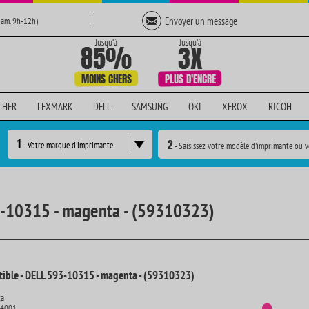
Envoyer un message
Sam. 9h-12h)
THER
LEXMARK
DELL
SAMSUNG
OKI
XEROX
RICOH
1
2
- Votre marque d'imprimante
- Saisissez votre modèle d'imprimante ou v
3-10315 - magenta - (59310323)
ible - DELL 593-10315 - magenta - (59310323)
ta
14001