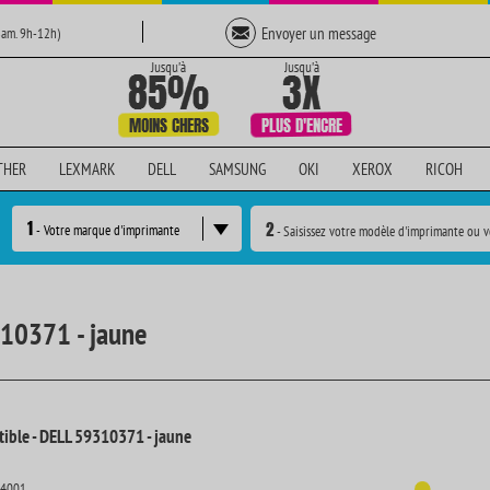
Envoyer un message
Sam. 9h-12h)
THER
LEXMARK
DELL
SAMSUNG
OKI
XEROX
RICOH
1
2
- Votre marque d'imprimante
- Saisissez votre modèle d'imprimante ou v
310371 - jaune
ible - DELL 59310371 - jaune
14001