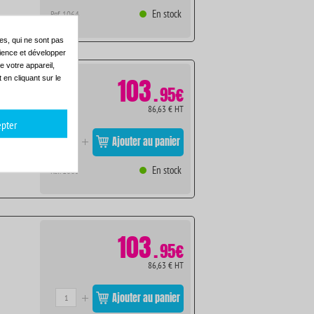
En stock
Ref. 1064
es, qui ne sont pas
dience et développer
e votre appareil,
103
en cliquant sur le
.
95€
86,63 € HT
pter
Ajouter au panier
En stock
Ref. 1065
103
.
95€
86,63 € HT
Ajouter au panier