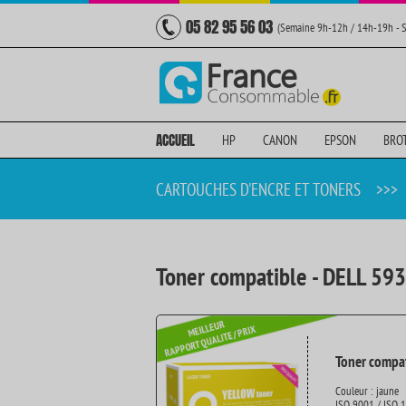
05 82 95 56 03
(Semaine 9h-12h / 14h-19h - 
ACCUEIL
HP
CANON
EPSON
BRO
CARTOUCHES D'ENCRE ET TONERS
>>>
Toner compatible - DELL 59
Toner compat
Couleur : jaune
ISO 9001 / ISO 