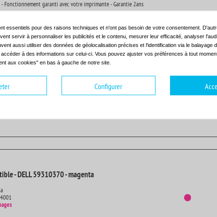
 - Fonctionnement garanti avec votre imprimante - Garantie 2ans
nt essentiels pour des raisons techniques et n'ont pas besoin de votre consentement. D'autr
ent servir à personnaliser les publicités et le contenu, mesurer leur efficacité, analyser l'au
uvent aussi utiliser des données de géolocalisation précises et l'identification via le balayage d
t accéder à des informations sur celui-ci. Vous pouvez ajuster vos préférences à tout moment 
nt aux cookies" en bas à gauche de notre site.
ible - DELL 59310369 - cyan
eter
Configurer
Acce
14001
pages
 - Fonctionnement garanti avec votre imprimante - Garantie 2ans
ible - DELL 59310370 - magenta
ta
14001
pages