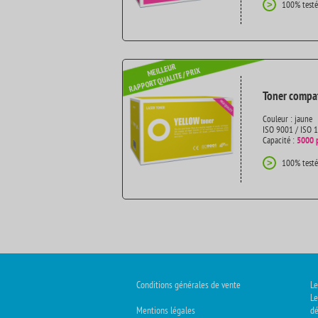
100% testé
>
Toner compat
Couleur : jaune
ISO 9001 / ISO 
Capacité :
5000 
100% testé
>
Conditions générales de vente
Le
Le
Mentions légales
dé