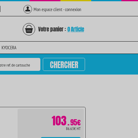
Mon espace client - connexion
Votre panier :
0
Article
KYOCERA
CHERCHER
otre ref. de cartouche
103
.
95€
86.63€ HT