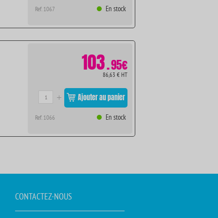
En stock
Ref. 1067
103
.
95€
86,63 € HT
Ajouter au panier
En stock
Ref. 1066
CONTACTEZ-NOUS