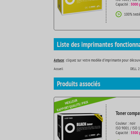
Capacité :
5000 
100% testé
>
Liste des imprimantes fonctionn
Astuce
: cliquez sur votre modèle d'imprimante pour découvr
Accueil
DELL 2
Produits
associés
Toner compat
Couleur : noir
ISO 9001 / ISO 
Capacité :
5500 