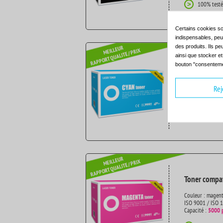
100% testé
>
Certains cookies so
indispensables, peuv
des produits. Ils pe
ainsi que stocker e
bouton "consenteme
Toner compat
Couleur : cyan
Rej
ISO 9001 / ISO 
Capacité :
5000 
100% testé
>
Toner compat
Couleur : magen
ISO 9001 / ISO 
Capacité :
5000 