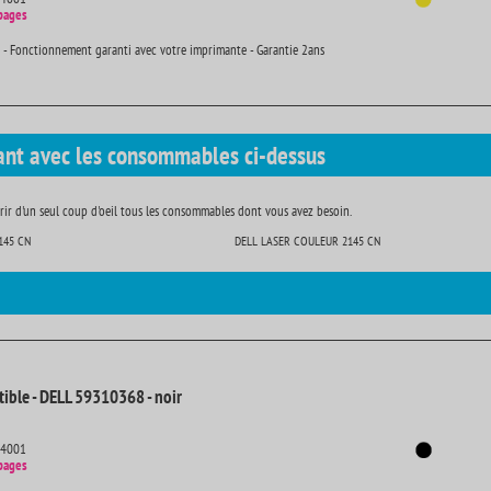
pages
 - Fonctionnement garanti avec votre imprimante - Garantie 2ans
ant avec les consommables ci-dessus
ir d'un seul coup d'oeil tous les consommables dont vous avez besoin.
145 CN
DELL LASER COULEUR 2145 CN
ible - DELL 59310368 - noir
14001
pages