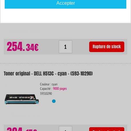
Capacité :
9000 pages
Accepter
59310289
254.
34€
Rupture de stock
Toner original - DELL H513C - cyan - (593-10290)
Couleur : cyan
Capacité :
9000 pages
59310290