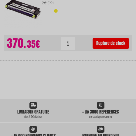
59310291
370.
35€
Rupture de stock
LIVRAISON GRATUITE
+ de 3000 REFERENCES
des 59€ d'achat
en stock permanent
+ 15 000 NOUVEAUX CLIENTS
EXPEDIEE AUJOURD'HUI