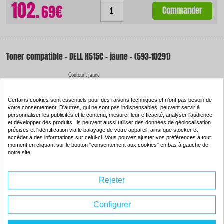
102.
69€
Commander
Toner compatible - DELL H515C - jaune - (593-10291)
Couleur : jaune
Capacité :
9000 pages
ISO 9001 / ISO 14001
-73
%
Certains cookies sont essentiels pour des raisons techniques et n'ont pas besoin de
votre consentement. D'autres, qui ne sont pas indispensables, peuvent servir à
Par rapport à la
personnaliser les publicités et le contenu, mesurer leur efficacité, analyser l'audience
marque
et développer des produits. Ils peuvent aussi utiliser des données de géolocalisation
précises et l'identification via le balayage de votre appareil, ainsi que stocker et
accéder à des informations sur celui-ci. Vous pouvez ajuster vos préférences à tout
moment en cliquant sur le bouton "consentement aux cookies" en bas à gauche de
102.
69€
notre site.
Commander
Rejeter
Toner original - DELL H516C - noir - (593-10289)
Configurer
Couleur : noir