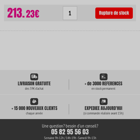
213.
23€
Rupture de stock
LIVRAISON GRATUITE
+ de 3000 REFERENCES
des 59€ d'achat
en stock permanent
+ 15 000 NOUVEAUX CLIENTS
EXPEDIEE AUJOURD'HUI
chaque année
(si commande réalisée avant 15h)
Une question? besoin d'un conseil?
05 82 95 56 03
Semaine 9h-12h / 14h-19h - Samedi 9h-13h