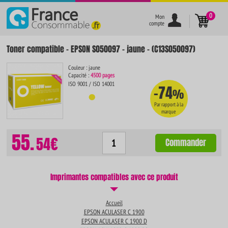
}
0
Mon
compte
Toner compatible - EPSON S050097 - jaune - (C13S050097)
Couleur : jaune
Capacité :
4500 pages
ISO 9001 / ISO 14001
-74
%
Par rapport à la
marque
55.
54€
Commander
Imprimantes compatibles avec ce produit
Accueil
EPSON ACULASER C 1900
EPSON ACULASER C 1900 D