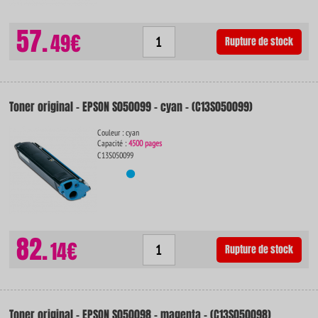
57.
49€
Rupture de stock
Toner original - EPSON S050099 - cyan - (C13S050099)
Couleur : cyan
Capacité :
4500 pages
C13S050099
82.
14€
Rupture de stock
Toner original - EPSON S050098 - magenta - (C13S050098)