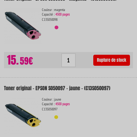
Couleur : magenta
Capacité :
4500 pages
C13S050098
15.
59€
Rupture de stock
Toner original - EPSON S050097 - jaune - (C13S050097)
Couleur : jaune
Capacité :
4500 pages
C13S050097