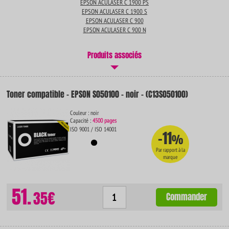
EPSON ACULASER C 1900 PS
EPSON ACULASER C 1900 S
EPSON ACULASER C 900
EPSON ACULASER C 900 N
Produits associés
Toner compatible - EPSON S050100 - noir - (C13S050100)
Couleur : noir
Capacité :
4500 pages
ISO 9001 / ISO 14001
-11
%
Par rapport à la
marque
51.
35€
Commander