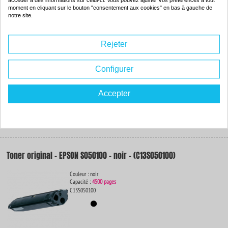
accéder à des informations sur celui-ci. Vous pouvez ajuster vos préférences à tout
Tambour compatible - EPSON S051083 - (C13S051083)
moment en cliquant sur le bouton "consentement aux cookies" en bas à gauche de
notre site.
Couleur : --
Capacité :
Tambour-Electrophotographie
ISO 9001 / ISO 14001
Rejeter
Configurer
Accepter
69.
20€
Commander
Toner original - EPSON S050100 - noir - (C13S050100)
Couleur : noir
Capacité :
4500 pages
C13S050100