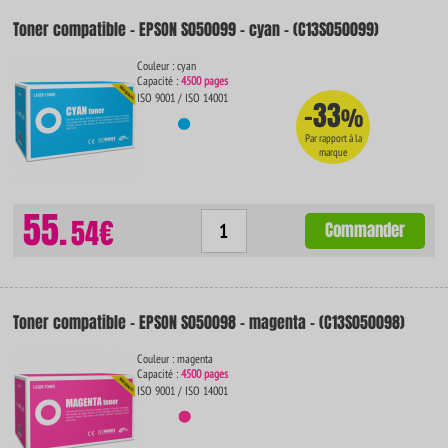
Toner compatible - EPSON S050099 - cyan - (C13S050099)
Couleur : cyan
Capacité :
4500 pages
ISO 9001 / ISO 14001
-33
%
Par rapport à la
marque
55.
54€
Commander
Toner compatible - EPSON S050098 - magenta - (C13S050098)
Couleur : magenta
Capacité :
4500 pages
ISO 9001 / ISO 14001