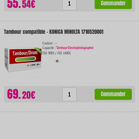
55.
54€
Commander
Tambour compatible - KONICA MINOLTA 1710520001
Couleur : --
Capacité :
Tambour-Electrophotographie
ISO 9001 / ISO 14001
69.
20€
Commander