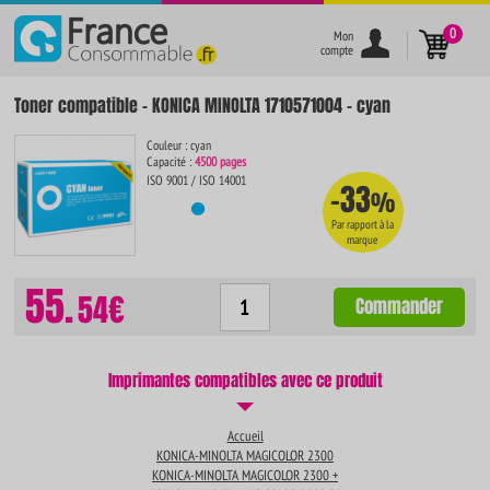
}
0
Mon
compte
Toner compatible - KONICA MINOLTA 1710571004 - cyan
Couleur : cyan
Capacité :
4500 pages
ISO 9001 / ISO 14001
-33
%
Par rapport à la
marque
55.
54€
Commander
Imprimantes compatibles avec ce produit
Accueil
KONICA-MINOLTA MAGICOLOR 2300
KONICA-MINOLTA MAGICOLOR 2300 +