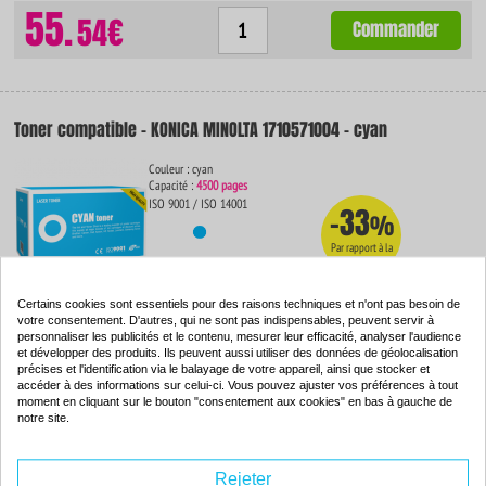
55.
54€
Commander
Toner compatible - KONICA MINOLTA 1710571004 - cyan
Couleur : cyan
Capacité :
4500 pages
ISO 9001 / ISO 14001
-33
%
Par rapport à la
marque
Certains cookies sont essentiels pour des raisons techniques et n'ont pas besoin de
votre consentement. D'autres, qui ne sont pas indispensables, peuvent servir à
55.
54€
personnaliser les publicités et le contenu, mesurer leur efficacité, analyser l'audience
Commander
et développer des produits. Ils peuvent aussi utiliser des données de géolocalisation
précises et l'identification via le balayage de votre appareil, ainsi que stocker et
accéder à des informations sur celui-ci. Vous pouvez ajuster vos préférences à tout
moment en cliquant sur le bouton "consentement aux cookies" en bas à gauche de
notre site.
Toner compatible - KONICA MINOLTA 1710571003 - magenta
Rejeter