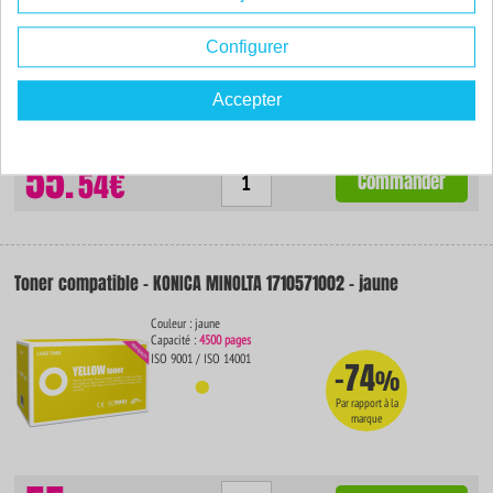
Couleur : magenta
Capacité :
4500 pages
ISO 9001 / ISO 14001
Configurer
Accepter
55.
54€
Commander
Toner compatible - KONICA MINOLTA 1710571002 - jaune
Couleur : jaune
Capacité :
4500 pages
ISO 9001 / ISO 14001
-74
%
Par rapport à la
marque