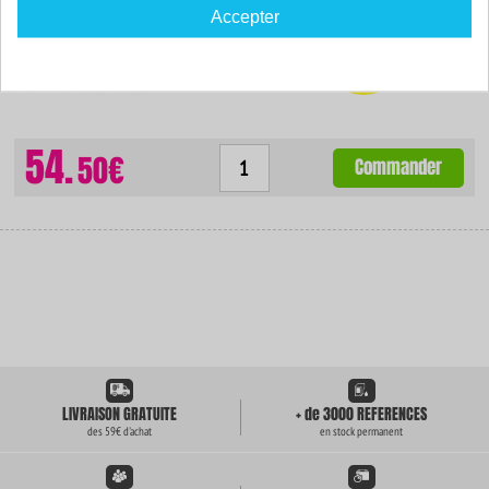
Capacité :
10000 pages
Accepter
ISO 9001 / ISO 14001
-82
%
Par rapport à la
marque
54.
50€
Commander
LIVRAISON GRATUITE
+ de 3000 REFERENCES
des 59€ d'achat
en stock permanent