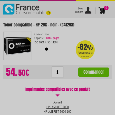
}
0
Mon
compte
Toner compatible - HP 29X - noir - (C4129X)
Couleur : noir
Capacité :
10000 pages
ISO 9001 / ISO 14001
-82
%
Par rapport à la
marque
54.
50€
Commander
Imprimantes compatibles avec ce produit
Accueil
HP LASERJET 5000
HP LASERJET 5000 100