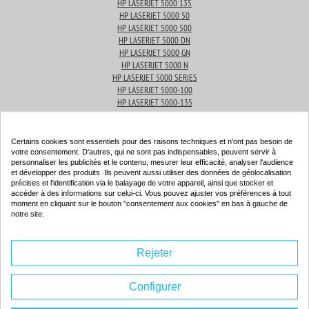
HP LASERJET 5000 135
HP LASERJET 5000 50
HP LASERJET 5000 500
HP LASERJET 5000 DN
HP LASERJET 5000 GN
HP LASERJET 5000 N
HP LASERJET 5000 SERIES
HP LASERJET 5000-100
HP LASERJET 5000-135
HP LASERJET 5000-50
HP LASERJET 5100
HP LASERJET 5100 DTN
Certains cookies sont essentiels pour des raisons techniques et n'ont pas besoin de
HP LASERJET 5100 LE
votre consentement. D'autres, qui ne sont pas indispensables, peuvent servir à
personnaliser les publicités et le contenu, mesurer leur efficacité, analyser l'audience
HP LASERJET 5100 SE
et développer des produits. Ils peuvent aussi utiliser des données de géolocalisation
HP LASERJET 5100 SERIES
précises et l'identification via le balayage de votre appareil, ainsi que stocker et
HP LASERJET 5100 TN
accéder à des informations sur celui-ci. Vous pouvez ajuster vos préférences à tout
moment en cliquant sur le bouton "consentement aux cookies" en bas à gauche de
notre site.
Produits associés
Rejeter
Toner compatible - HP 29X - noir - (C4129X)
Configurer
Couleur : noir