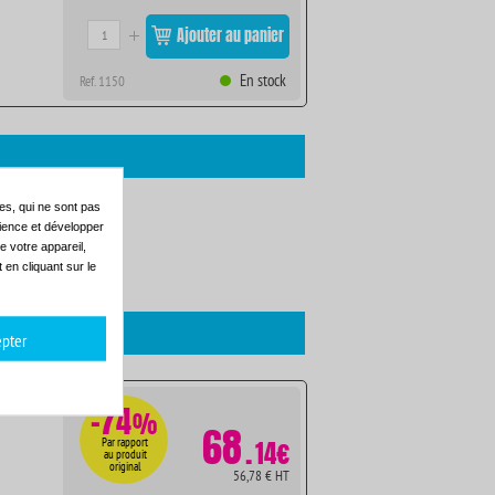
Ajouter au panier
En stock
Ref. 1150
es, qui ne sont pas
dience et développer
CANON LBP 72 X
e votre appareil,
CANON LBP 950
en cliquant sur le
pter
-74
%
68
.
Par rapport
14€
au produit
original
56,78 € HT