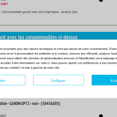
 pages
 - Fonctionnement garanti avec votre imprimante - Garantie 2ans
ant avec les consommables ci-dessus
nt essentiels pour des raisons techniques et n'ont pas besoin de votre consentement. D'autr
ir d'un seul coup d'oeil tous les consommables dont vous avez besoin.
ent servir à personnaliser les publicités et le contenu, mesurer leur efficacité, analyser l'au
 IMAGECLASS 4000
CANON IMAGERUNNER 3250
uvent aussi utiliser des données de géolocalisation précises et l'identification via le balayage d
 IMAGECLASS 4000 E
CANON IR 3250
t accéder à des informations sur celui-ci. Vous pouvez ajuster vos préférences à tout moment 
 IMAGECLASS 4000 ED
CANON LBP 3260
nt aux cookies" en bas à gauche de notre site.
eter
Configurer
Acce
ible - CANON EP72 - noir - (3845A003)
14001