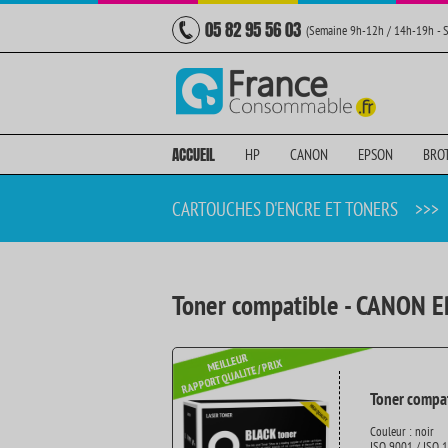
05 82 95 56 03
(Semaine 9h-12h / 14h-19h - 
ACCUEIL
HP
CANON
EPSON
BRO
CARTOUCHES D'ENCRE ET TONERS
>>>
Toner compatible - CANON E
Toner compat
Couleur : noir
ISO 9001 / ISO 