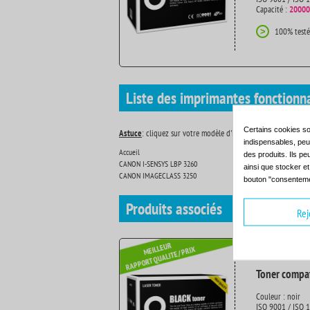
Capacité :
20000
100% testé
>
Liste des imprimantes fonctionn
Certains cookies so
Astuce
: cliquez sur votre modèle d'imprimante pour découvr
indispensables, peuv
Accueil
CANON
des produits. Ils pe
CANON I-SENSYS LBP 3260
CANON
ainsi que stocker e
CANON IMAGECLASS 3250
CANON
bouton "consenteme
Produits
associés
Rej
Toner compat
Couleur : noir
ISO 9001 / ISO 