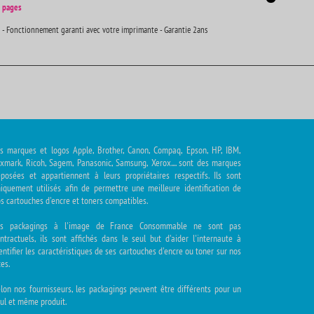
 pages
 - Fonctionnement garanti avec votre imprimante - Garantie 2ans
s marques et logos Apple, Brother, Canon, Compaq, Epson, HP, IBM,
xmark, Ricoh, Sagem, Panasonic, Samsung, Xerox.... sont des marques
posées et appartiennent à leurs propriétaires respectifs. Ils sont
iquement utilisés afin de permettre une meilleure identification de
s cartouches d'encre et toners compatibles.
es packagings à l'image de France Consommable ne sont pas
ntractuels, ils sont affichés dans le seul but d'aider l'internaute à
entifier les caractéristiques de ses cartouches d'encre ou toner sur nos
tes.
lon nos fournisseurs, les packagings peuvent être différents pour un
ul et même produit.