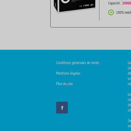
Capacité :
20000
100% testé
>
Conditions générales de vente
Le
Le
Mentions légales
dé
un
Plan du site
no
L
co
id
si
Se
se