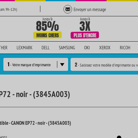
Envoyer un message
Sam. 9h-12h)
THER
LEXMARK
DELL
SAMSUNG
OKI
XEROX
RICOH
1
2
- Votre marque d'imprimante
- Saisissez votre modèle d'imprimante ou v
P72 - noir - (3845A003)
ible - CANON EP72 - noir - (3845A003)
14001