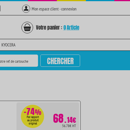
Mon espace client - connexion
Votre panier :
0
Article
KYOCERA
CHERCHER
otre ref. de cartouche
-74
%
68
.
Par rapport
14€
au produit
original
56.78€ HT