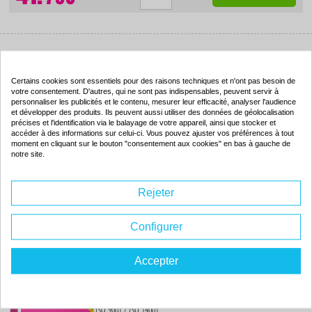
Toner compatible - HP 640A - cyan - (C4192A)
Certains cookies sont essentiels pour des raisons techniques et n'ont pas besoin de
Couleur : cyan
votre consentement. D'autres, qui ne sont pas indispensables, peuvent servir à
Capacité :
6000 pages
personnaliser les publicités et le contenu, mesurer leur efficacité, analyser l'audience
ISO 9001 / ISO 14001
et développer des produits. Ils peuvent aussi utiliser des données de géolocalisation
précises et l'identification via le balayage de votre appareil, ainsi que stocker et
accéder à des informations sur celui-ci. Vous pouvez ajuster vos préférences à tout
moment en cliquant sur le bouton "consentement aux cookies" en bas à gauche de
notre site.
52.
39€
Rejeter
Commander
Configurer
Toner compatible - HP 640A - magenta - (C4193A)
Accepter
Couleur : magenta
Capacité :
6000 pages
ISO 9001 / ISO 14001