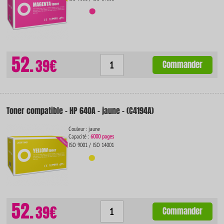
52.
39€
Commander
Toner compatible - HP 640A - jaune - (C4194A)
Couleur : jaune
Capacité :
6000 pages
ISO 9001 / ISO 14001
52.
39€
Commander