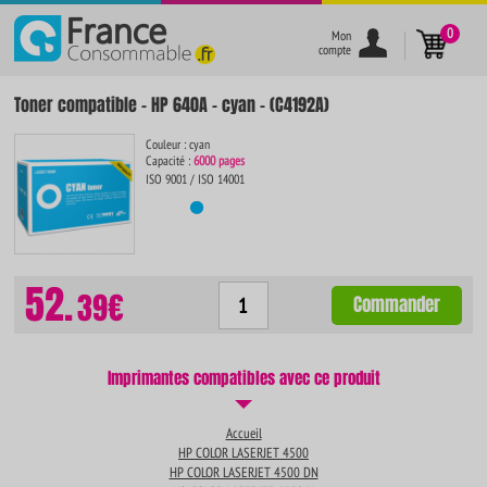
}
0
Mon
compte
Toner compatible - HP 640A - cyan - (C4192A)
Couleur : cyan
Capacité :
6000 pages
ISO 9001 / ISO 14001
52.
39€
Commander
Imprimantes compatibles avec ce produit
Accueil
HP COLOR LASERJET 4500
HP COLOR LASERJET 4500 DN