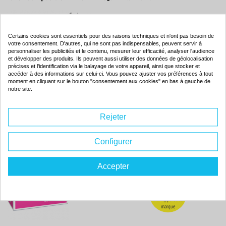
Couleur : cyan
Capacité :
7500 pages
ISO 9001 / ISO 14001
-75
Certains cookies sont essentiels pour des raisons techniques et n'ont pas besoin de
%
votre consentement. D'autres, qui ne sont pas indispensables, peuvent servir à
personnaliser les publicités et le contenu, mesurer leur efficacité, analyser l'audience
Par rapport à la
marque
et développer des produits. Ils peuvent aussi utiliser des données de géolocalisation
précises et l'identification via le balayage de votre appareil, ainsi que stocker et
accéder à des informations sur celui-ci. Vous pouvez ajuster vos préférences à tout
moment en cliquant sur le bouton "consentement aux cookies" en bas à gauche de
94.
notre site.
40€
Commander
Rejeter
Configurer
Toner compatible - HP 642A - magenta - (CB403A)
Couleur : magenta
Accepter
Capacité :
7500 pages
ISO 9001 / ISO 14001
-33
%
Par rapport à la
marque