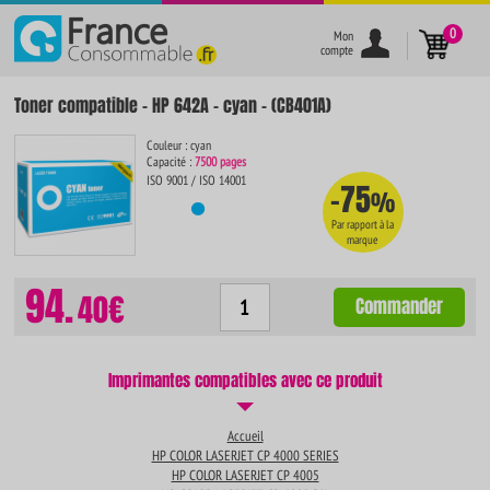
}
0
Mon
compte
Toner compatible - HP 642A - cyan - (CB401A)
Couleur : cyan
Capacité :
7500 pages
ISO 9001 / ISO 14001
-75
%
Par rapport à la
marque
94.
40€
Commander
Imprimantes compatibles avec ce produit
Accueil
HP COLOR LASERJET CP 4000 SERIES
HP COLOR LASERJET CP 4005