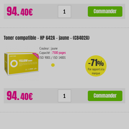
94.
40€
Commander
Toner compatible - HP 642A - jaune - (CB402A)
Couleur : jaune
Capacité :
7500 pages
ISO 9001 / ISO 14001
-71
%
Par rapport à la
marque
94.
40€
Commander