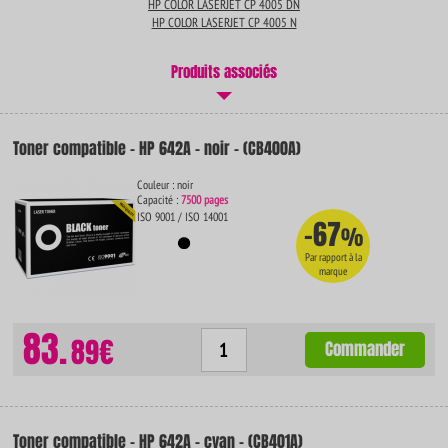
HP COLOR LASERJET CP 4005 DN
HP COLOR LASERJET CP 4005 N
Produits associés
Toner compatible - HP 642A - noir - (CB400A)
Couleur : noir
Capacité :
7500 pages
ISO 9001 / ISO 14001
-67
%
Par rapport à la
marque
83.
89€
Commander
Toner compatible - HP 642A - cyan - (CB401A)