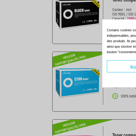
Couleur : noir
ISO 9001 / ISO 
Capacité :
2500 
100% testé
>
Certains cookies so
indispensables, peuv
des produits. Ils pe
ainsi que stocker e
bouton "consenteme
Rej
Toner compat
Couleur : cyan
ISO 9001 / ISO 
Capacité :
2000 
100% testé
>
Toner compat