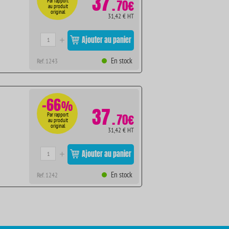
37
.
Par rapport
70€
au produit
original
31,42 € HT
Ajouter au panier
En stock
Ref. 1243
-66
%
37
.
Par rapport
70€
au produit
original
31,42 € HT
Ajouter au panier
En stock
Ref. 1242