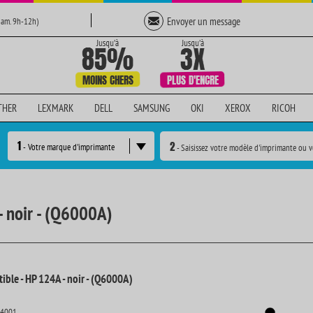
Envoyer un message
Sam. 9h-12h)
THER
LEXMARK
DELL
SAMSUNG
OKI
XEROX
RICOH
1
2
- Votre marque d'imprimante
- Saisissez votre modèle d'imprimante ou v
- noir - (Q6000A)
ible - HP 124A - noir - (Q6000A)
14001