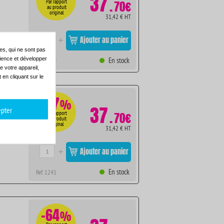
37
.
Par rapport
70€
au produit
original
31,42 € HT
Ajouter au panier
es, qui ne sont pas
dience et développer
En stock
Ref. 1240
e votre appareil,
en cliquant sur le
-67
%
37
pter
.
Par rapport
70€
au produit
original
31,42 € HT
Ajouter au panier
En stock
Ref. 1241
-64
%