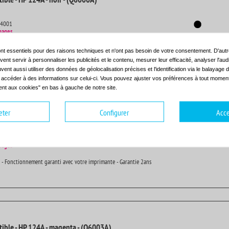
14001
pages
 - Fonctionnement garanti avec votre imprimante - Garantie 2ans
nt essentiels pour des raisons techniques et n'ont pas besoin de votre consentement. D'autr
ent servir à personnaliser les publicités et le contenu, mesurer leur efficacité, analyser l'au
uvent aussi utiliser des données de géolocalisation précises et l'identification via le balayage d
t accéder à des informations sur celui-ci. Vous pouvez ajuster vos préférences à tout moment 
nt aux cookies" en bas à gauche de notre site.
eter
Configurer
Acce
ible - HP 124A - cyan - (Q6001A)
14001
pages
 - Fonctionnement garanti avec votre imprimante - Garantie 2ans
ible - HP 124A - magenta - (Q6003A)