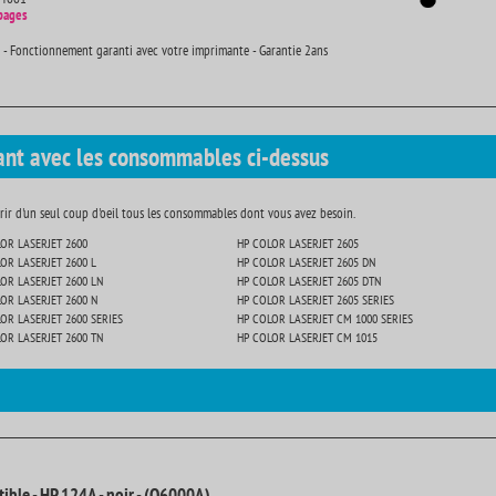
pages
 - Fonctionnement garanti avec votre imprimante - Garantie 2ans
ant avec les consommables ci-dessus
ir d'un seul coup d'oeil tous les consommables dont vous avez besoin.
OR LASERJET 2600
HP COLOR LASERJET 2605
OR LASERJET 2600 L
HP COLOR LASERJET 2605 DN
OR LASERJET 2600 LN
HP COLOR LASERJET 2605 DTN
OR LASERJET 2600 N
HP COLOR LASERJET 2605 SERIES
OR LASERJET 2600 SERIES
HP COLOR LASERJET CM 1000 SERIES
OR LASERJET 2600 TN
HP COLOR LASERJET CM 1015
ible - HP 124A - noir - (Q6000A)