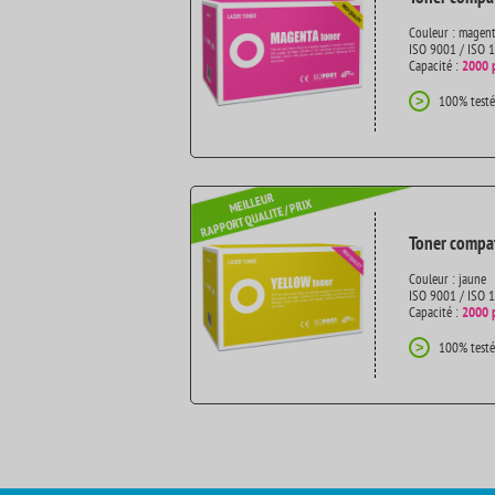
Couleur : magen
ISO 9001 / ISO 
Capacité :
2000 
100% testé
>
Toner compat
Couleur : jaune
ISO 9001 / ISO 
Capacité :
2000 
100% testé
>