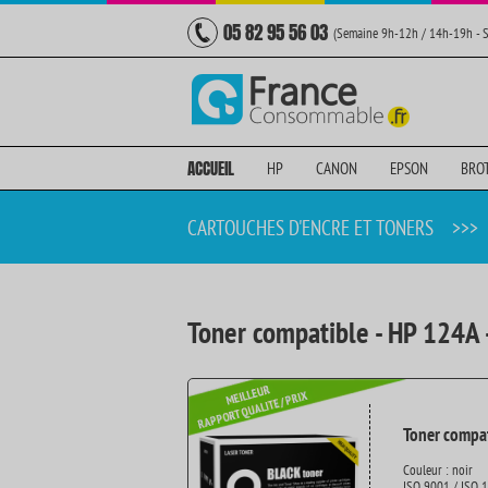
05 82 95 56 03
(Semaine 9h-12h / 14h-19h - 
ACCUEIL
HP
CANON
EPSON
BRO
CARTOUCHES D'ENCRE ET TONERS
>>>
Toner compatible - HP 124A 
Toner compat
Couleur : noir
ISO 9001 / ISO 