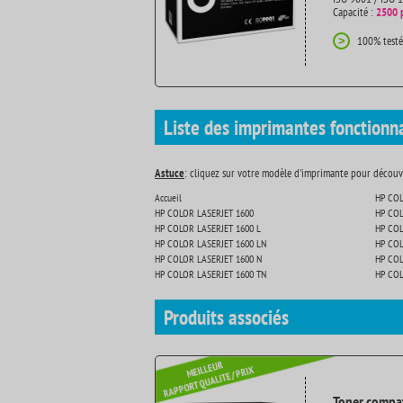
Capacité :
2500 
100% testé
>
Liste des imprimantes fonctionn
Astuce
: cliquez sur votre modèle d'imprimante pour découvr
Accueil
HP COL
HP COLOR LASERJET 1600
HP COL
HP COLOR LASERJET 1600 L
HP COL
HP COLOR LASERJET 1600 LN
HP COL
HP COLOR LASERJET 1600 N
HP COL
HP COLOR LASERJET 1600 TN
HP COL
Produits
associés
Toner compat