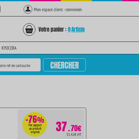
Mon espace client - connexion
Votre panier :
0
Article
KYOCERA
CHERCHER
otre ref. de cartouche
-76
%
37
.
Par rapport
70€
au produit
original
31.42€ HT