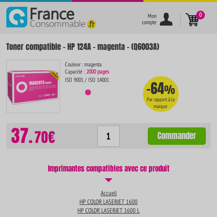
}
0
Mon
compte
Toner compatible - HP 124A - magenta - (Q6003A)
Couleur : magenta
Capacité :
2000 pages
ISO 9001 / ISO 14001
-64
%
Par rapport à la
marque
37.
70€
Commander
Imprimantes compatibles avec ce produit
Accueil
HP COLOR LASERJET 1600
HP COLOR LASERJET 1600 L