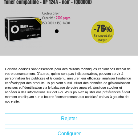
Toner compatible - HP 124A - noir - (Q6000A)
Couleur : noir
Capacité :
2500 pages
ISO 9001 / ISO 14001
-76
%
Par rapport à la
marque
37.
70€
Commander
Certains cookies sont essentiels pour des raisons techniques et n'ont pas besoin de
votre consentement. D'autres, qui ne sont pas indispensables, peuvent servir à
personnaliser les publicités et le contenu, mesurer leur efficacité, analyser l'audience
et développer des produits. Ils peuvent aussi utiliser des données de géolocalisation
précises et l'identification via le balayage de votre appareil, ainsi que stocker et
Toner compatible - HP 124A - cyan - (Q6001A)
accéder à des informations sur celui-ci. Vous pouvez ajuster vos préférences à tout
moment en cliquant sur le bouton "consentement aux cookies" en bas à gauche de
notre site.
Couleur : cyan
Capacité :
2000 pages
ISO 9001 / ISO 14001
-67
%
Rejeter
Par rapport à la
marque
Configurer