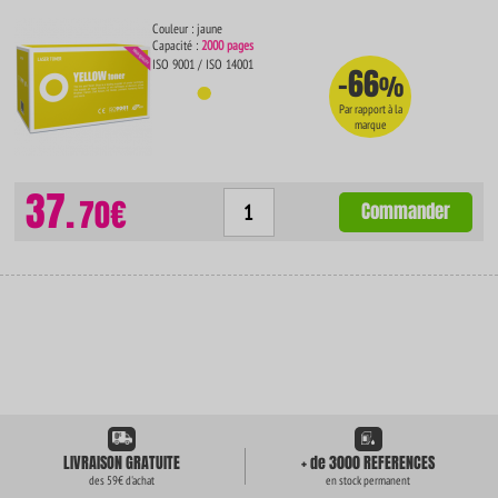
Couleur : jaune
Capacité :
2000 pages
ISO 9001 / ISO 14001
-66
%
Par rapport à la
marque
37.
70€
Commander
LIVRAISON GRATUITE
+ de 3000 REFERENCES
des 59€ d'achat
en stock permanent