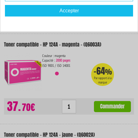
37.
Accepter
70€
Commander
Toner compatible - HP 124A - magenta - (Q6003A)
Couleur : magenta
Capacité :
2000 pages
ISO 9001 / ISO 14001
-64
%
Par rapport à la
marque
37.
70€
Commander
Toner compatible - HP 124A - jaune - (Q6002A)