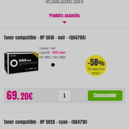
HP COLOR LASERJET 3600 N
Produits associés
Toner compatible - HP 501A - noir - (Q6470A)
Couleur : noir
Capacité :
6000 pages
ISO 9001 / ISO 14001
-58
%
Par rapport à la
marque
69.
20€
Commander
Toner compatible - HP 502A - cyan - (Q6471A)