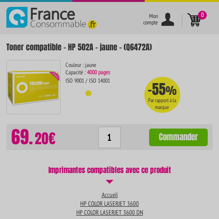
}
0
Mon
compte
Toner compatible - HP 502A - jaune - (Q6472A)
Couleur : jaune
Capacité :
4000 pages
ISO 9001 / ISO 14001
-55
%
Par rapport à la
marque
69.
20€
Commander
Imprimantes compatibles avec ce produit
Accueil
HP COLOR LASERJET 3600
HP COLOR LASERJET 3600 DN