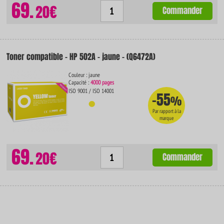
69.
20€
Commander
Toner compatible - HP 502A - jaune - (Q6472A)
Couleur : jaune
Capacité :
4000 pages
ISO 9001 / ISO 14001
-55
%
Par rapport à la
marque
69.
20€
Commander