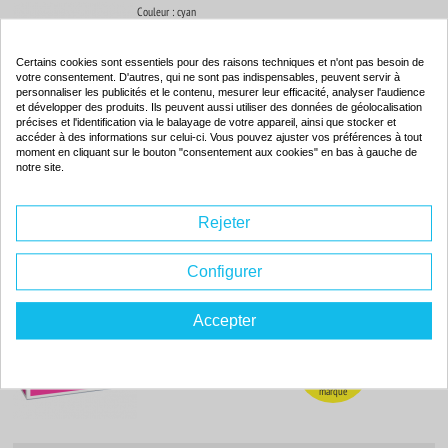
Couleur : cyan
Capacité :
4000 pages
ISO 9001 / ISO 14001
-55
%
Certains cookies sont essentiels pour des raisons techniques et n'ont pas besoin de
votre consentement. D'autres, qui ne sont pas indispensables, peuvent servir à
Par rapport à la
personnaliser les publicités et le contenu, mesurer leur efficacité, analyser l'audience
marque
et développer des produits. Ils peuvent aussi utiliser des données de géolocalisation
précises et l'identification via le balayage de votre appareil, ainsi que stocker et
accéder à des informations sur celui-ci. Vous pouvez ajuster vos préférences à tout
moment en cliquant sur le bouton "consentement aux cookies" en bas à gauche de
69.
20€
notre site.
Commander
Rejeter
Toner compatible - HP 502A - magenta - (Q6473A)
Configurer
Couleur : magenta
Capacité :
4000 pages
Accepter
ISO 9001 / ISO 14001
-56
%
Par rapport à la
marque