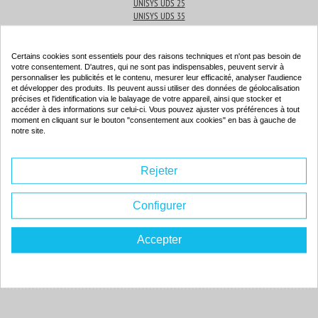
UNISYS UDS 25
UNISYS UDS 35
Produits associés
Certains cookies sont essentiels pour des raisons techniques et n'ont pas besoin de
votre consentement. D'autres, qui ne sont pas indispensables, peuvent servir à
personnaliser les publicités et le contenu, mesurer leur efficacité, analyser l'audience
et développer des produits. Ils peuvent aussi utiliser des données de géolocalisation
précises et l'identification via le balayage de votre appareil, ainsi que stocker et
Toner compatible - UNISYS 12A5845 - noir
accéder à des informations sur celui-ci. Vous pouvez ajuster vos préférences à tout
moment en cliquant sur le bouton "consentement aux cookies" en bas à gauche de
Couleur : noir
notre site.
Capacité :
2 x 5000 pages
ISO 9001 / ISO 14001
Rejeter
Configurer
94.
Accepter
40€
Commander