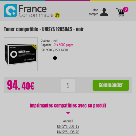
}
0
Mon
compte
Toner compatible - UNISYS 12A5845 - noir
Couleur : noir
Capacité :
2 x 5000 pages
ISO 9001 / ISO 14001
94.
40€
Commander
Imprimantes compatibles avec ce produit
Accueil
UNISYS UDS 15
UNISYS UDS 20