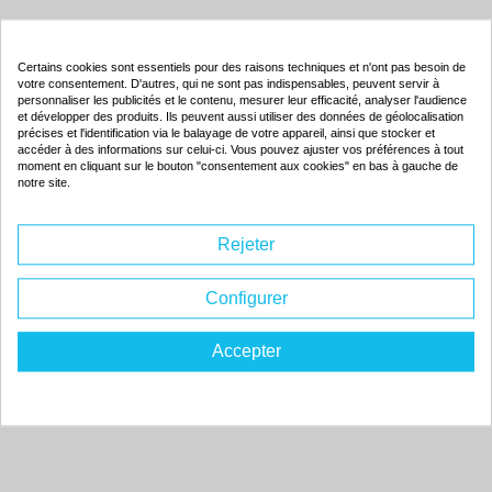
Produits associés
Certains cookies sont essentiels pour des raisons techniques et n'ont pas besoin de
votre consentement. D'autres, qui ne sont pas indispensables, peuvent servir à
personnaliser les publicités et le contenu, mesurer leur efficacité, analyser l'audience
et développer des produits. Ils peuvent aussi utiliser des données de géolocalisation
Toner compatible - UNISYS 14K0199 - noir - (14K0199)
précises et l'identification via le balayage de votre appareil, ainsi que stocker et
accéder à des informations sur celui-ci. Vous pouvez ajuster vos préférences à tout
Couleur : noir
moment en cliquant sur le bouton "consentement aux cookies" en bas à gauche de
Capacité :
15000 pages
notre site.
ISO 9001 / ISO 14001
Rejeter
Configurer
126.
95€
Commander
Accepter