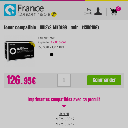
}
0
Mon
compte
Toner compatible - UNISYS 14K0199 - noir - (14K0199)
Couleur : noir
Capacité :
15000 pages
ISO 9001 / ISO 14001
126.
95€
Commander
Imprimantes compatibles avec ce produit
Accueil
UNISYS UDS 12
UNISYS UDS 17