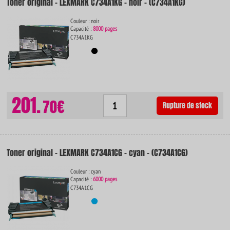
Toner original - LEXMARK C734A1KG - noir - (C734A1KG)
Couleur : noir
Capacité :
8000 pages
C734A1KG
201.
70€
Rupture de stock
Toner original - LEXMARK C734A1CG - cyan - (C734A1CG)
Couleur : cyan
Capacité :
6000 pages
C734A1CG