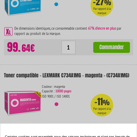
-27
%
Par rapport à la
marque
De dimensions identiques, ce consommable contient
67% d'encre en plus
par
rapport au produit de la marque.
99.
64€
Commander
Toner compatible - LEXMARK C734A1MG - magenta - (C734A1MG)
Couleur : magenta
Capacité :
10000 pages
ISO 9001 / ISO 14001
-11
%
Par rapport à la
marque
De dimensions identiques, ce consommable contient
67% d'encre en plus
par
rapport au produit de la marque.
Certains cookies sont essentiels pour des raisons techniques et n'ont pas besoin de