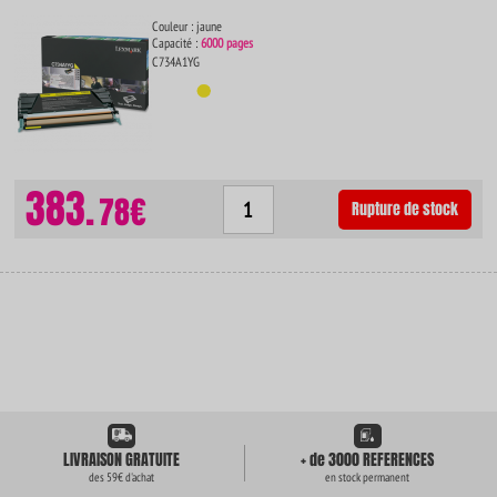
Couleur : jaune
Capacité :
6000 pages
C734A1YG
383.
78€
Rupture de stock
LIVRAISON GRATUITE
+ de 3000 REFERENCES
des 59€ d'achat
en stock permanent