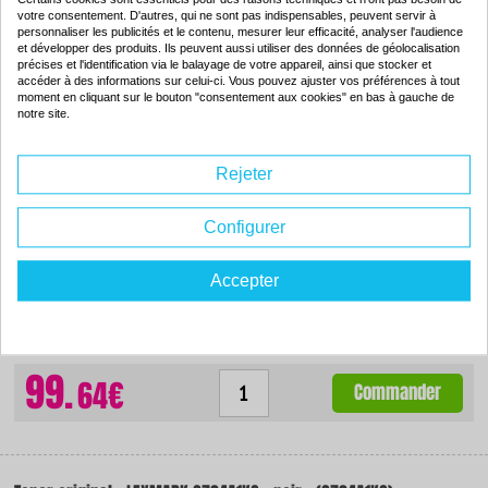
99.
votre consentement. D'autres, qui ne sont pas indispensables, peuvent servir à
64€
Commander
personnaliser les publicités et le contenu, mesurer leur efficacité, analyser l'audience
et développer des produits. Ils peuvent aussi utiliser des données de géolocalisation
précises et l'identification via le balayage de votre appareil, ainsi que stocker et
accéder à des informations sur celui-ci. Vous pouvez ajuster vos préférences à tout
moment en cliquant sur le bouton "consentement aux cookies" en bas à gauche de
notre site.
Toner compatible - LEXMARK C734A1YG - jaune - (C734A1YG)
Rejeter
Couleur : jaune
Capacité :
10000 pages
ISO 9001 / ISO 14001
-75
%
Configurer
Par rapport à la
marque
Accepter
De dimensions identiques, ce consommable contient
67% d'encre en plus
par
rapport au produit de la marque.
99.
64€
Commander