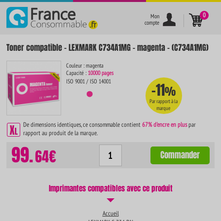
}
0
Mon
compte
Toner compatible - LEXMARK C734A1MG - magenta - (C734A1MG)
Couleur : magenta
Capacité :
10000 pages
ISO 9001 / ISO 14001
-11
%
Par rapport à la
marque
De dimensions identiques, ce consommable contient
67% d'encre en plus
par
rapport au produit de la marque.
99.
64€
Commander
Imprimantes compatibles avec ce produit
Accueil