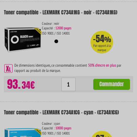
Toner compatible - LEXMARK C734A1KG - noir - (C734A1KG)
Couleur : noir
Capacité :
12000 pages
ISO 9001 / ISO 14001
-54
%
Par rapport à la
marque
De dimensions identiques, ce consommable contient
50% d'encre en plus
par
rapport au produit de la marque.
93.
34€
Commander
Toner compatible - LEXMARK C734A1CG - cyan - (C734A1CG)
Couleur : cyan
Capacité :
10000 pages
ISO 9001 / ISO 14001