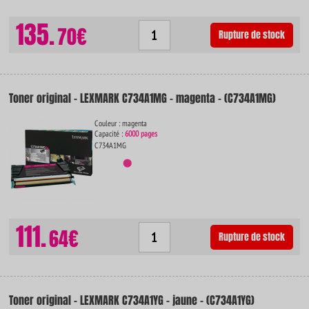
135.
70€
Rupture de stock
Toner original - LEXMARK C734A1MG - magenta - (C734A1MG)
Couleur : magenta
Capacité :
6000 pages
C734A1MG
111.
64€
Rupture de stock
Toner original - LEXMARK C734A1YG - jaune - (C734A1YG)