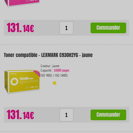
131.
14€
Commander
Toner compatible - LEXMARK C930H2YG - jaune
Couleur : jaune
Capacité :
16000 pages
ISO 9001 / ISO 14001
131.
14€
Commander