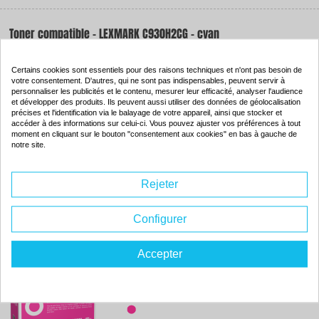
Toner compatible - LEXMARK C930H2CG - cyan
Couleur : cyan
Capacité :
16000 pages
Certains cookies sont essentiels pour des raisons techniques et n'ont pas besoin de
votre consentement. D'autres, qui ne sont pas indispensables, peuvent servir à
ISO 9001 / ISO 14001
personnaliser les publicités et le contenu, mesurer leur efficacité, analyser l'audience
et développer des produits. Ils peuvent aussi utiliser des données de géolocalisation
précises et l'identification via le balayage de votre appareil, ainsi que stocker et
accéder à des informations sur celui-ci. Vous pouvez ajuster vos préférences à tout
moment en cliquant sur le bouton "consentement aux cookies" en bas à gauche de
notre site.
131.
14€
Commander
Rejeter
Configurer
Toner compatible - LEXMARK C930H2MG - magenta
Accepter
Couleur : magenta
Capacité :
16000 pages
ISO 9001 / ISO 14001