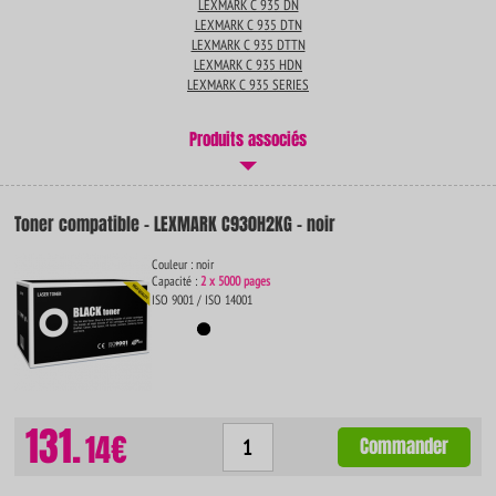
LEXMARK C 935 DN
LEXMARK C 935 DTN
LEXMARK C 935 DTTN
LEXMARK C 935 HDN
LEXMARK C 935 SERIES
Produits associés
Toner compatible - LEXMARK C930H2KG - noir
Couleur : noir
Capacité :
2 x 5000 pages
ISO 9001 / ISO 14001
131.
14€
Commander