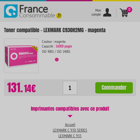
}
0
Mon
compte
Toner compatible - LEXMARK C930H2MG - magenta
Couleur : magenta
Capacité :
16000 pages
ISO 9001 / ISO 14001
131.
14€
Commander
Imprimantes compatibles avec ce produit
Accueil
LEXMARK C 930 SERIES
LEXMARK C 935