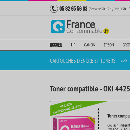
05 82 95 56 03
(Semaine 9h-12h / 14h-19h - 
ACCUEIL
HP
CANON
EPSON
BRO
CARTOUCHES D'ENCRE ET TONERS
>>>
Toner compatible - OKI 442
Toner compat
Couleur : magen
ISO 9001 / ISO 