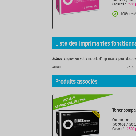
Capacité :
2500 
100% testé
>
Liste des imprimantes fonctionn
Astuce
: cliquez sur votre modèle d'imprimante pour découvr
Accueil
OKI C 
Produits
associés
Toner compat
Couleur : noir
ISO 9001 / ISO 
Capacité :
2500 