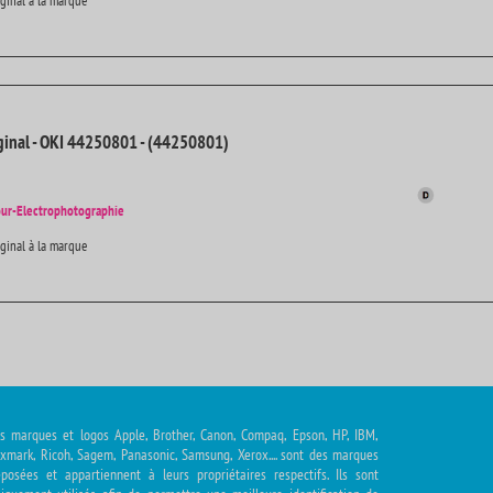
iginal à la marque
inal - OKI 44250801 - (44250801)
ur-Electrophotographie
iginal à la marque
s marques et logos Apple, Brother, Canon, Compaq, Epson, HP, IBM,
xmark, Ricoh, Sagem, Panasonic, Samsung, Xerox.... sont des marques
posées et appartiennent à leurs propriétaires respectifs. Ils sont