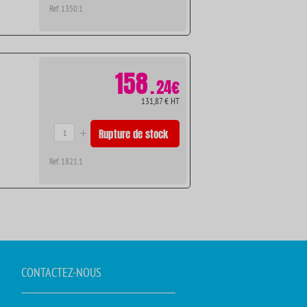
Ref. 1350.1
158
.
24€
131,87 € HT
Rupture de stock
Ref. 1821.1
CONTACTEZ-NOUS