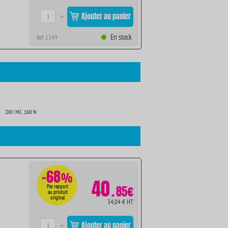
Ajouter au panier
En stock
Ref. 1349
OKI MC 160 N
-68
%
40
.
Par rapport
85€
au produit
original
34,04 € HT
Ajouter au panier