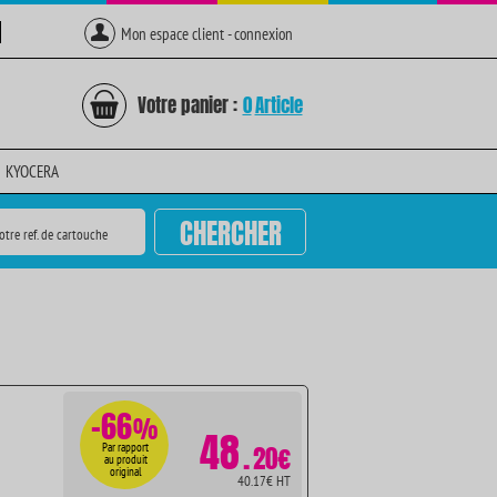
Mon espace client - connexion
Votre panier :
0
Article
KYOCERA
CHERCHER
otre ref. de cartouche
-66
%
48
.
Par rapport
20€
au produit
original
40.17€ HT