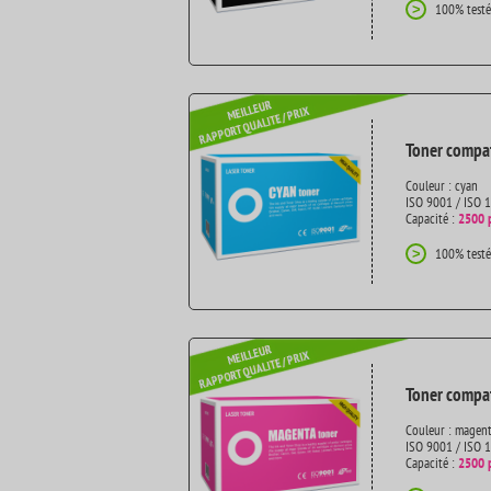
100% testé
>
Toner compat
Couleur : cyan
ISO 9001 / ISO 
Capacité :
2500 
100% testé
>
Toner compat
Couleur : magen
ISO 9001 / ISO 
Capacité :
2500 