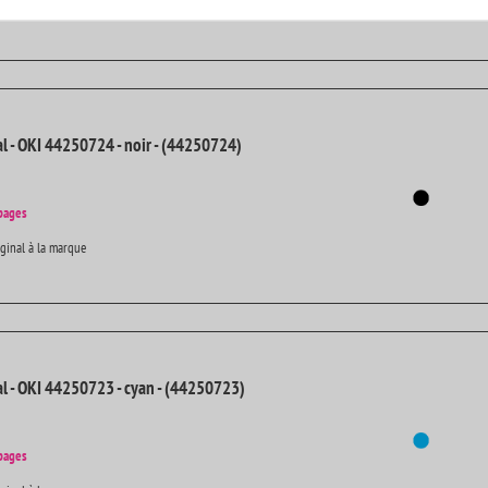
 - Fonctionnement garanti avec votre imprimante - Garantie 2ans
al - OKI 44250724 - noir - (44250724)
pages
iginal à la marque
al - OKI 44250723 - cyan - (44250723)
pages