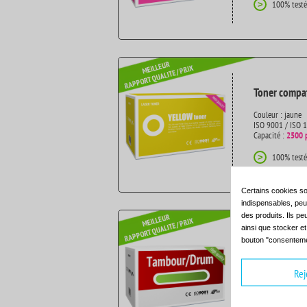
100% testé
>
Toner compat
Couleur : jaune
ISO 9001 / ISO 
Capacité :
2500 
100% testé
>
Certains cookies so
indispensables, peuv
des produits. Ils pe
ainsi que stocker e
bouton "consenteme
Tambour com
Couleur : --
Rej
ISO 9001 / ISO 
Capacité :
Tambo