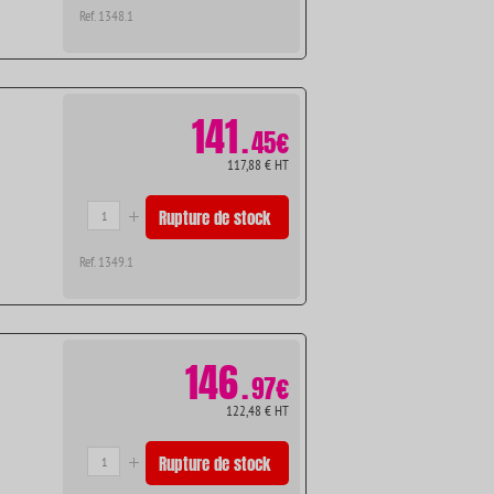
Ref. 1348.1
141
.
45€
117,88 € HT
Rupture de stock
Ref. 1349.1
146
.
97€
122,48 € HT
Rupture de stock