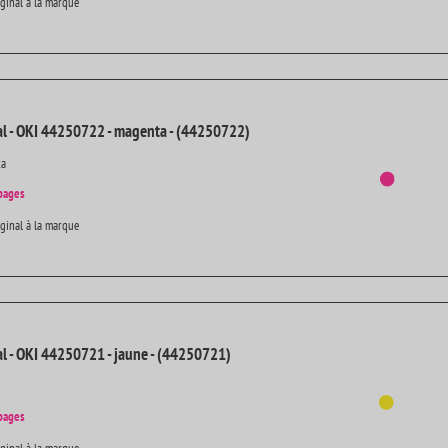
iginal à la marque
al - OKI 44250722 - magenta - (44250722)
ta
pages
iginal à la marque
al - OKI 44250721 - jaune - (44250721)
pages