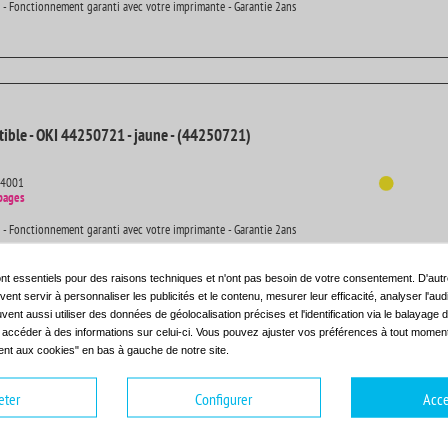
 - Fonctionnement garanti avec votre imprimante - Garantie 2ans
ible - OKI 44250721 - jaune - (44250721)
14001
pages
 - Fonctionnement garanti avec votre imprimante - Garantie 2ans
nt essentiels pour des raisons techniques et n'ont pas besoin de votre consentement. D'autr
ent servir à personnaliser les publicités et le contenu, mesurer leur efficacité, analyser l'au
uvent aussi utiliser des données de géolocalisation précises et l'identification via le balayage d
t accéder à des informations sur celui-ci. Vous pouvez ajuster vos préférences à tout moment 
nt aux cookies" en bas à gauche de notre site.
patible - OKI 44250801 - (44250801)
eter
Configurer
Acce
14001
ur-Electrophotographie