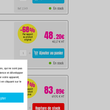
En stock
Ref. 1349
-68
%
48
.
Par rapport
20€
au produit
original
40,17 € HT
Ajouter au panier
En stock
Ref. 1350
es, qui ne sont pas
dience et développer
e votre appareil,
-47
en cliquant sur le
%
83
.
Par rapport
89€
au produit
original
69,91 € HT
pter
Rupture de stock