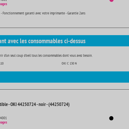
pages
 - Fonctionnement garanti avec votre imprimante - Garantie 2ans
ant avec les consommables ci-dessus
ir d'un seul coup d'oeil tous les consommables dont vous avez besoin.
110
OKI C 130 N
ible - OKI 44250724 - noir - (44250724)
14001
pages