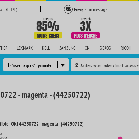
Envoyer un message
Sam. 9h-12h)
THER
LEXMARK
DELL
SAMSUNG
OKI
XEROX
RICOH
1
2
- Votre marque d'imprimante
- Saisissez votre modèle d'imprimante ou v
50722 - magenta - (44250722)
ible - OKI 44250722 - magenta - (44250722)
ta
14001