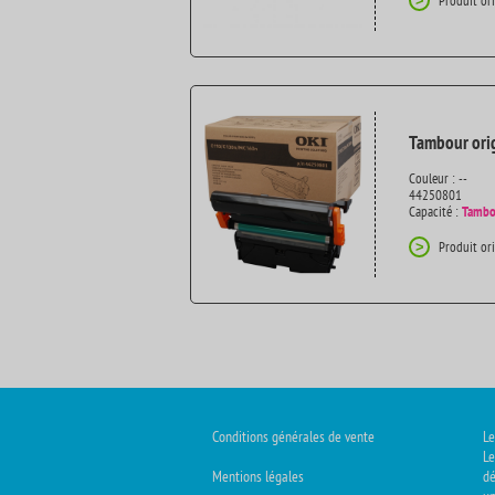
Produit or
>
Tambour orig
Couleur : --
44250801
Capacité :
Tambo
Produit or
>
Conditions générales de vente
Le
Le
Mentions légales
dé