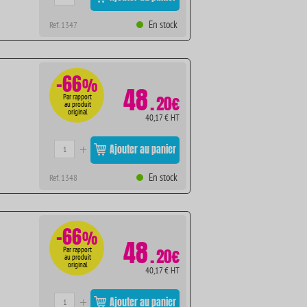
En stock
Ref. 1347
-66
%
48
.
Par rapport
20€
au produit
original
40,17 € HT
Ajouter au panier
En stock
Ref. 1348
-66
%
48
.
Par rapport
20€
au produit
original
40,17 € HT
Ajouter au panier