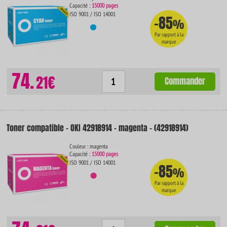
Capacité :
15000 pages
ISO 9001 / ISO 14001
-85
%
Par rapport à la
marque
74.
21€
Commander
Toner compatible - OKI 42918914 - magenta - (42918914)
Couleur : magenta
Capacité :
15000 pages
ISO 9001 / ISO 14001
-85
%
Par rapport à la
marque