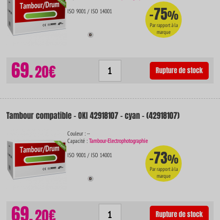
-75
ISO 9001 / ISO 14001
%
Par rapport à la
marque
69.
20€
Rupture de stock
Tambour compatible - OKI 42918107 - cyan - (42918107)
Couleur : --
Capacité :
Tambour-Electrophotographie
-73
ISO 9001 / ISO 14001
%
Par rapport à la
marque
69.
20€
Rupture de stock