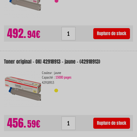
492.
94€
Rupture de stock
Toner original - OKI 42918913 - jaune - (42918913)
Couleur : jaune
Capacité :
15000 pages
42918913
456.
59€
Rupture de stock