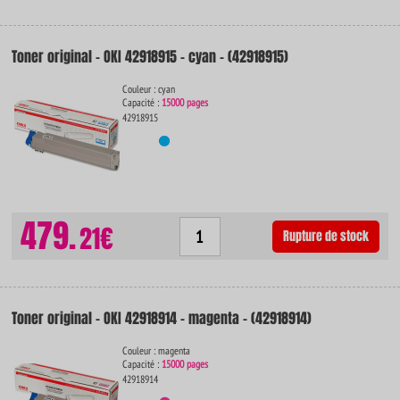
Toner original - OKI 42918915 - cyan - (42918915)
Couleur : cyan
Capacité :
15000 pages
42918915
479.
21€
Rupture de stock
Toner original - OKI 42918914 - magenta - (42918914)
Couleur : magenta
Capacité :
15000 pages
42918914