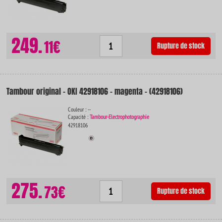
249.
11€
Rupture de stock
Tambour original - OKI 42918106 - magenta - (42918106)
Couleur : --
Capacité :
Tambour-Electrophotographie
42918106
275.
73€
Rupture de stock