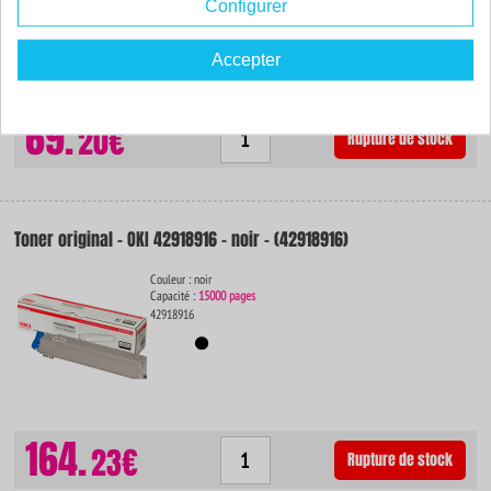
-73
Configurer
ISO 9001 / ISO 14001
%
Par rapport à la
marque
Accepter
69.
20€
Rupture de stock
Toner original - OKI 42918916 - noir - (42918916)
Couleur : noir
Capacité :
15000 pages
42918916
164.
23€
Rupture de stock