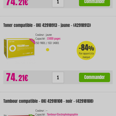
74.
21€
Commander
Toner compatible - OKI 42918913 - jaune - (42918913)
Couleur : jaune
Capacité :
15000 pages
ISO 9001 / ISO 14001
-84
%
Par rapport à la
marque
74.
21€
Commander
Tambour compatible - OKI 42918108 - noir - (42918108)
Couleur : --
Capacité :
Tambour-Electrophotographie