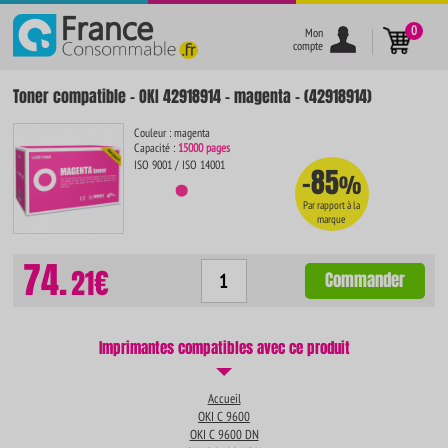
}
0
Mon
compte
Toner compatible - OKI 42918914 - magenta - (42918914)
Couleur : magenta
Capacité :
15000 pages
ISO 9001 / ISO 14001
-85
%
Par rapport à la
marque
74.
21€
Commander
Imprimantes compatibles avec ce produit
Accueil
OKI C 9600
OKI C 9600 DN