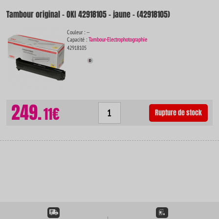
Tambour original - OKI 42918105 - jaune - (42918105)
Couleur : --
Capacité :
Tambour-Electrophotographie
42918105
249.
11€
Rupture de stock