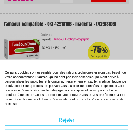
Tambour compatible - OKI 42918106 - magenta - (42918106)
Couleur : --
Capacité :
Tambour-Electrophotographie
-75
ISO 9001 / ISO 14001
%
Par rapport à la
marque
Certains cookies sont essentiels pour des raisons techniques et n'ont pas besoin de
votre consentement. D'autres, qui ne sont pas indispensables, peuvent servir à
69.
20€
personnaliser les publicités et le contenu, mesurer leur efficacité, analyser l'audience
Rupture de stock
et développer des produits. Ils peuvent aussi utiliser des données de géolocalisation
précises et l'identification via le balayage de votre appareil, ainsi que stocker et
accéder à des informations sur celui-ci. Vous pouvez ajuster vos préférences à tout
moment en cliquant sur le bouton "consentement aux cookies" en bas à gauche de
notre site.
Tambour compatible - OKI 42918105 - jaune - (42918105)
Rejeter
Couleur : --
Capacité :
Tambour-Electrophotographie