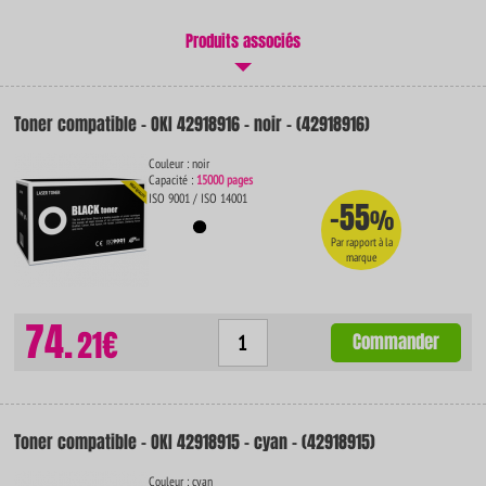
Produits associés
Toner compatible - OKI 42918916 - noir - (42918916)
Couleur : noir
Capacité :
15000 pages
ISO 9001 / ISO 14001
-55
%
Par rapport à la
marque
74.
21€
Commander
Toner compatible - OKI 42918915 - cyan - (42918915)
Couleur : cyan