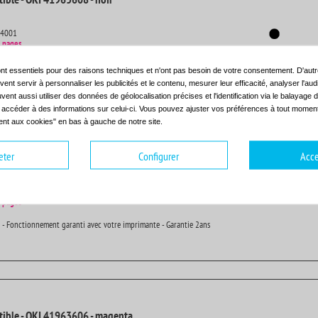
14001
 pages
 - Fonctionnement garanti avec votre imprimante - Garantie 2ans
nt essentiels pour des raisons techniques et n'ont pas besoin de votre consentement. D'autr
ent servir à personnaliser les publicités et le contenu, mesurer leur efficacité, analyser l'au
uvent aussi utiliser des données de géolocalisation précises et l'identification via le balayage d
t accéder à des informations sur celui-ci. Vous pouvez ajuster vos préférences à tout moment 
nt aux cookies" en bas à gauche de notre site.
eter
Configurer
Acce
ible - OKI 41963607 - cyan
14001
 pages
 - Fonctionnement garanti avec votre imprimante - Garantie 2ans
ible - OKI 41963606 - magenta