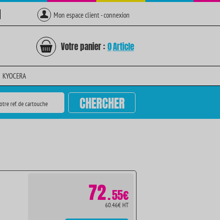
Mon espace client - connexion
Votre panier :
0
Article
KYOCERA
CHERCHER
otre ref. de cartouche
72
.
55€
60.46€ HT