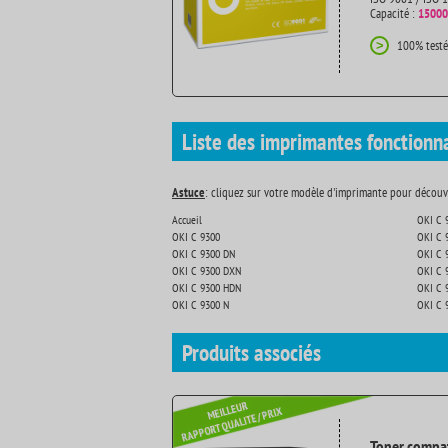
Capacité :
15000
100% testé
>
Liste des imprimantes fonctionn
Astuce
: cliquez sur votre modèle d'imprimante pour découvr
Accueil
OKI C 
OKI C 9300
OKI C 
OKI C 9300 DN
OKI C 
OKI C 9300 DXN
OKI C 
OKI C 9300 HDN
OKI C 
OKI C 9300 N
OKI C 
Produits
associés
Toner compat