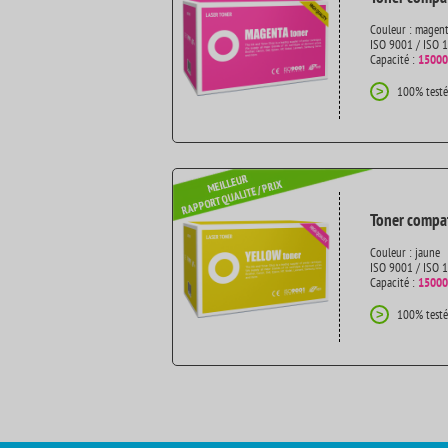
Couleur : magen
ISO 9001 / ISO 
Capacité :
15000
100% testé
>
Toner compat
Couleur : jaune
ISO 9001 / ISO 
Capacité :
15000
100% testé
>