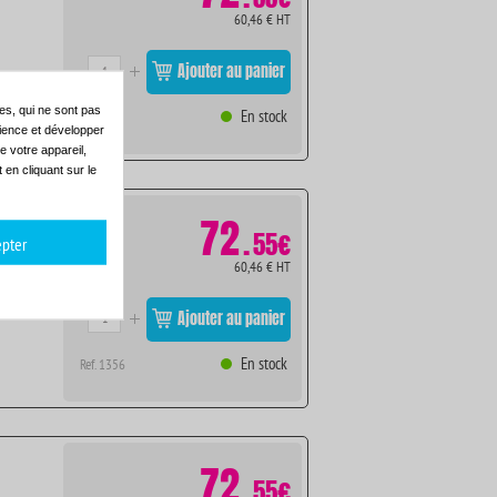
60,46 € HT
Ajouter au panier
es, qui ne sont pas
En stock
Ref. 1355
dience et développer
e votre appareil,
en cliquant sur le
72
.
55€
pter
60,46 € HT
Ajouter au panier
En stock
Ref. 1356
72
.
55€