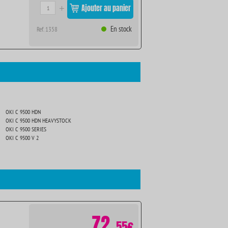
Ajouter au panier
En stock
Ref. 1358
OKI C 9500 HDN
OKI C 9500 HDN HEAVYSTOCK
OKI C 9500 SERIES
OKI C 9500 V 2
72
.
55€