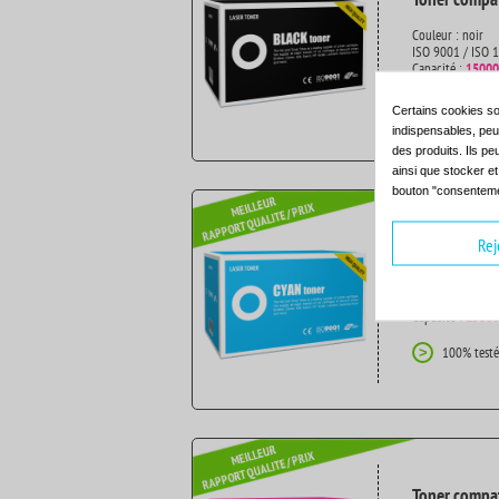
Couleur : noir
ISO 9001 / ISO 
Capacité :
15000
100% testé
>
Certains cookies so
indispensables, peuv
des produits. Ils pe
ainsi que stocker e
bouton "consenteme
Rej
Toner compat
Couleur : cyan
ISO 9001 / ISO 
Capacité :
15000
100% testé
>
Toner compat