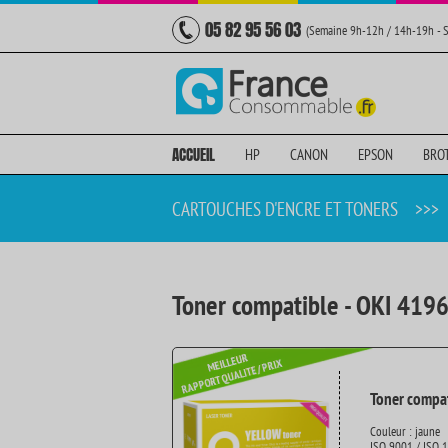
05 82 95 56 03
(Semaine 9h-12h / 14h-19h - 
ACCUEIL
HP
CANON
EPSON
BRO
CARTOUCHES D'ENCRE ET TONERS
>>>
Toner compatible - OKI 419
Toner compat
Couleur : jaune
ISO 9001 / ISO 