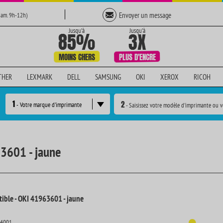
Envoyer un message
Sam. 9h-12h)
THER
LEXMARK
DELL
SAMSUNG
OKI
XEROX
RICOH
1
2
- Votre marque d'imprimante
- Saisissez votre modèle d'imprimante ou v
63601 - jaune
ible - OKI 41963601 - jaune
14001