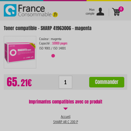
}
0
Mon
compte
Toner compatible - SHARP 41963006 - magenta
Couleur : magenta
Capacité :
10000 pages
ISO 9001 / ISO 14001
65.
21€
Commander
Imprimantes compatibles avec ce produit
Accueil
SHARP AR C 200 P