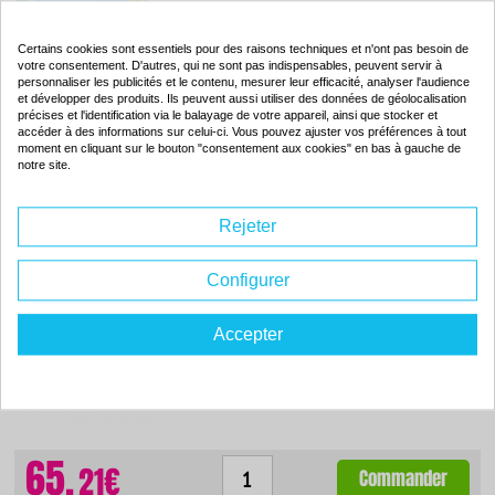
ISO 9001 / ISO 14001
Certains cookies sont essentiels pour des raisons techniques et n'ont pas besoin de
votre consentement. D'autres, qui ne sont pas indispensables, peuvent servir à
personnaliser les publicités et le contenu, mesurer leur efficacité, analyser l'audience
et développer des produits. Ils peuvent aussi utiliser des données de géolocalisation
précises et l'identification via le balayage de votre appareil, ainsi que stocker et
accéder à des informations sur celui-ci. Vous pouvez ajuster vos préférences à tout
65.
21€
moment en cliquant sur le bouton "consentement aux cookies" en bas à gauche de
Commander
notre site.
Rejeter
Toner compatible - SHARP 41963006 - magenta
Configurer
Couleur : magenta
Capacité :
10000 pages
ISO 9001 / ISO 14001
Accepter
65.
21€
Commander