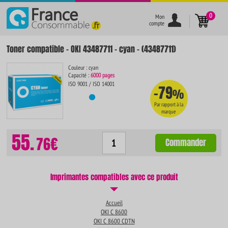
}
0
Mon
compte
Toner compatible - OKI 43487711 - cyan - (43487711)
Couleur : cyan
Capacité :
6000 pages
ISO 9001 / ISO 14001
-79
%
Par rapport à la
marque
55.
76€
Commander
Imprimantes compatibles avec ce produit
Accueil
OKI C 8600
OKI C 8600 CDTN