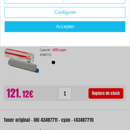
55.
76€
Commander
Configurer
Accepter
Toner original - OKI 43487712 - noir - (43487712)
Couleur : noir
Capacité :
6000 pages
43487712
121.
12€
Rupture de stock
Toner original - OKI 43487711 - cyan - (43487711)