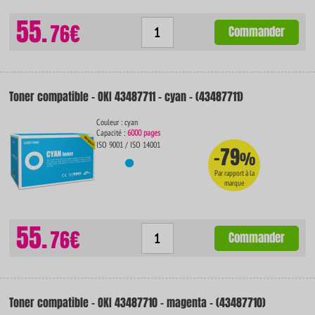
55.
76€
Commander
Toner compatible - OKI 43487711 - cyan - (43487711)
Couleur : cyan
Capacité :
6000 pages
ISO 9001 / ISO 14001
-79
%
Par rapport à la
marque
55.
76€
Commander
Toner compatible - OKI 43487710 - magenta - (43487710)