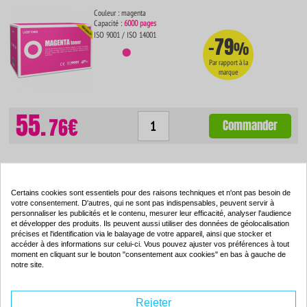
Couleur : magenta
Capacité :
6000 pages
ISO 9001 / ISO 14001
-79
%
Par rapport à la
marque
55.
76€
Commander
Toner compatible - OKI 43487709 - jaune - (43487709)
Certains cookies sont essentiels pour des raisons techniques et n'ont pas besoin de
votre consentement. D'autres, qui ne sont pas indispensables, peuvent servir à
Couleur : jaune
personnaliser les publicités et le contenu, mesurer leur efficacité, analyser l'audience
Capacité :
6000 pages
et développer des produits. Ils peuvent aussi utiliser des données de géolocalisation
précises et l'identification via le balayage de votre appareil, ainsi que stocker et
ISO 9001 / ISO 14001
-80
%
accéder à des informations sur celui-ci. Vous pouvez ajuster vos préférences à tout
moment en cliquant sur le bouton "consentement aux cookies" en bas à gauche de
Par rapport à la
notre site.
marque
Rejeter