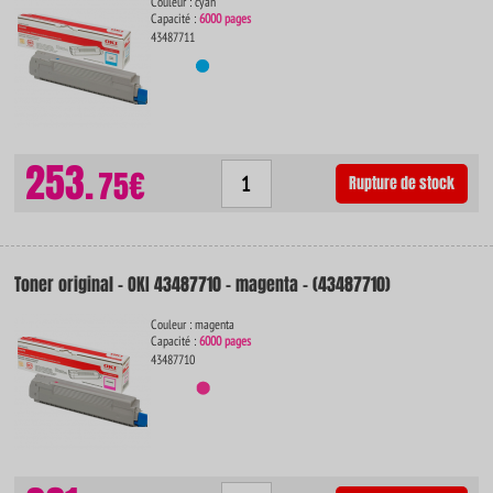
Couleur : cyan
Capacité :
6000 pages
43487711
253.
75€
Rupture de stock
Toner original - OKI 43487710 - magenta - (43487710)
Couleur : magenta
Capacité :
6000 pages
43487710