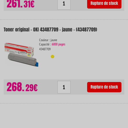
261.
31€
Rupture de stock
Toner original - OKI 43487709 - jaune - (43487709)
Couleur : jaune
Capacité :
6000 pages
43487709
268.
29€
Rupture de stock