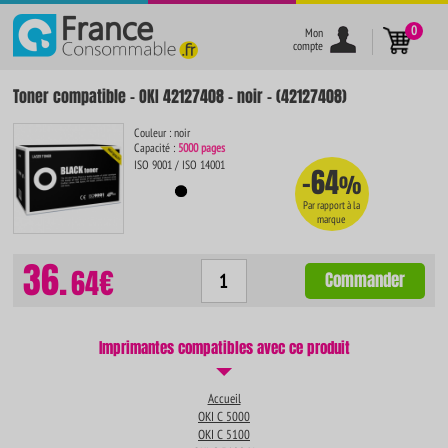
}
0
Mon
compte
Toner compatible - OKI 42127408 - noir - (42127408)
Couleur : noir
Capacité :
5000 pages
ISO 9001 / ISO 14001
-64
%
Par rapport à la
marque
36.
64€
Commander
Imprimantes compatibles avec ce produit
Accueil
OKI C 5000
OKI C 5100