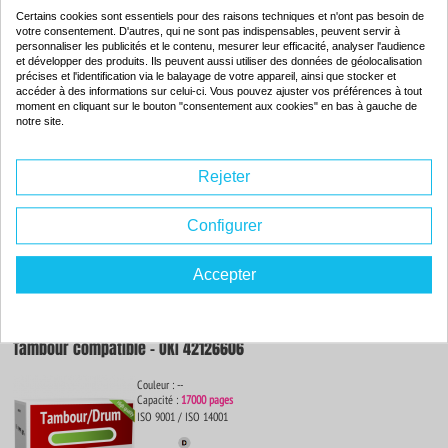
Certains cookies sont essentiels pour des raisons techniques et n'ont pas besoin de
votre consentement. D'autres, qui ne sont pas indispensables, peuvent servir à
personnaliser les publicités et le contenu, mesurer leur efficacité, analyser l'audience
Tambour compatible - OKI 42126607
et développer des produits. Ils peuvent aussi utiliser des données de géolocalisation
précises et l'identification via le balayage de votre appareil, ainsi que stocker et
Couleur : --
accéder à des informations sur celui-ci. Vous pouvez ajuster vos préférences à tout
Capacité :
17000 pages
moment en cliquant sur le bouton "consentement aux cookies" en bas à gauche de
notre site.
ISO 9001 / ISO 14001
Rejeter
Configurer
55.
76€
Commander
Accepter
Tambour compatible - OKI 42126606
Couleur : --
Capacité :
17000 pages
ISO 9001 / ISO 14001