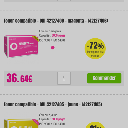
Toner compatible - OKI 42127406 - magenta - (42127406)
Couleur : magenta
Capacité :
5000 pages
ISO 9001 / ISO 14001
-72
%
Par rapport à la
marque
36.
64€
Commander
Toner compatible - OKI 42127405 - jaune - (42127405)
Couleur : jaune
Capacité :
5000 pages
ISO 9001 / ISO 14001