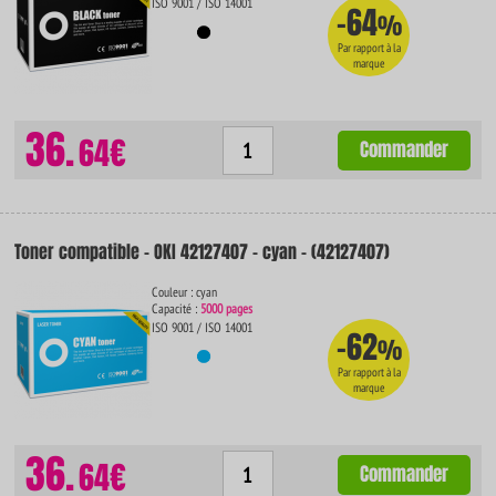
ISO 9001 / ISO 14001
-64
%
Par rapport à la
marque
36.
64€
Commander
Toner compatible - OKI 42127407 - cyan - (42127407)
Couleur : cyan
Capacité :
5000 pages
ISO 9001 / ISO 14001
-62
%
Par rapport à la
marque
36.
64€
Commander