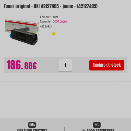
Toner original - OKI 42127405 - jaune - (42127405)
Couleur : jaune
Capacité :
5000 pages
42127405
186.
88€
Rupture de stock