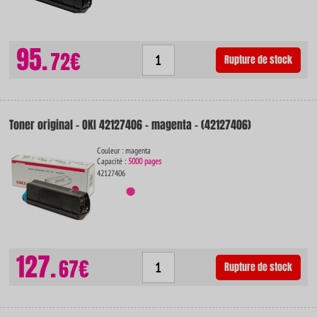
95.
72€
Rupture de stock
Toner original - OKI 42127406 - magenta - (42127406)
Couleur : magenta
Capacité :
5000 pages
42127406
127.
67€
Rupture de stock