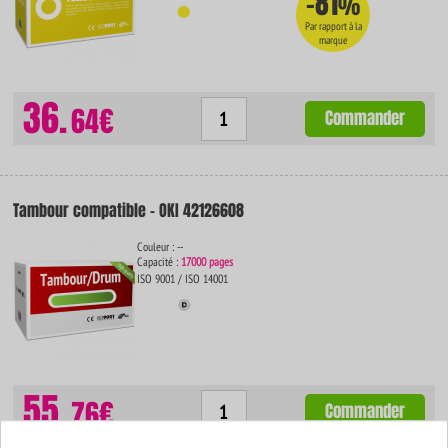
-81
%
Par rapport à la
marque
36.
64€
Commander
Tambour compatible - OKI 42126608
Couleur : --
Capacité :
17000 pages
ISO 9001 / ISO 14001
55.
76€
Commander