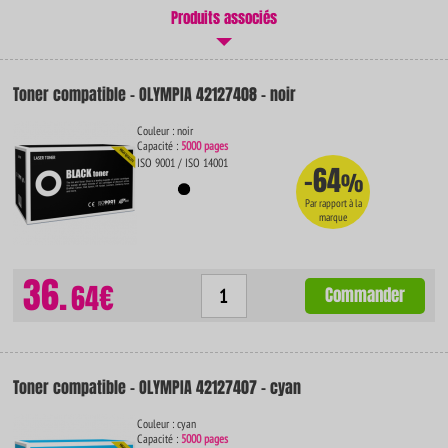
Produits associés
Toner compatible - OLYMPIA 42127408 - noir
Couleur : noir
Capacité :
5000 pages
ISO 9001 / ISO 14001
-64
%
Par rapport à la
marque
36.
64€
Commander
Toner compatible - OLYMPIA 42127407 - cyan
Couleur : cyan
Capacité :
5000 pages