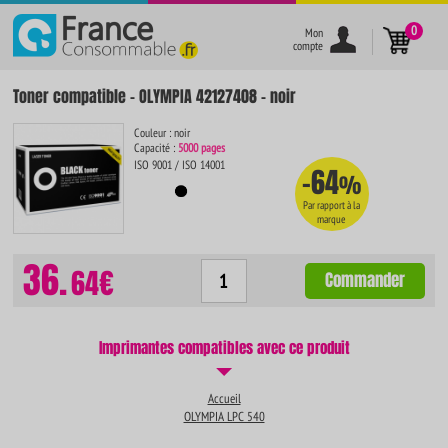
}
0
Mon
compte
Toner compatible - OLYMPIA 42127408 - noir
Couleur : noir
Capacité :
5000 pages
ISO 9001 / ISO 14001
-64
%
Par rapport à la
marque
36.
64€
Commander
Imprimantes compatibles avec ce produit
Accueil
OLYMPIA LPC 540