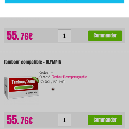
55.
76€
Commander
Tambour compatible - OLYMPIA
Couleur : --
Capacité :
Tambour-Electrophotographie
ISO 9001 / ISO 14001
55.
76€
Commander