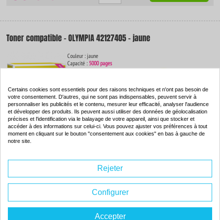
Toner compatible - OLYMPIA 42127405 - jaune
Couleur : jaune
Capacité :
5000 pages
ISO 9001 / ISO 14001
-81
%
Certains cookies sont essentiels pour des raisons techniques et n'ont pas besoin de
Par rapport à la
votre consentement. D'autres, qui ne sont pas indispensables, peuvent servir à
marque
personnaliser les publicités et le contenu, mesurer leur efficacité, analyser l'audience
et développer des produits. Ils peuvent aussi utiliser des données de géolocalisation
précises et l'identification via le balayage de votre appareil, ainsi que stocker et
accéder à des informations sur celui-ci. Vous pouvez ajuster vos préférences à tout
36.
64€
moment en cliquant sur le bouton "consentement aux cookies" en bas à gauche de
Commander
notre site.
Rejeter
Tambour compatible - OLYMPIA
Configurer
Couleur : --
Capacité :
Tambour-Electrophotographie
ISO 9001 / ISO 14001
Accepter