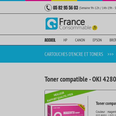
05 82 95 56 03
(Semaine 9h-12h / 14h-19h - 
ACCUEIL
HP
CANON
EPSON
BRO
CARTOUCHES D'ENCRE ET TONERS
>>>
Toner compatible - OKI 428
Toner compat
Couleur : magen
ISO 9001 / ISO 