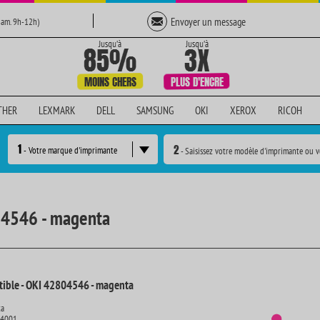
Envoyer un message
Sam. 9h-12h)
THER
LEXMARK
DELL
SAMSUNG
OKI
XEROX
RICOH
1
2
- Votre marque d'imprimante
- Saisissez votre modèle d'imprimante ou v
04546 - magenta
ible - OKI 42804546 - magenta
ta
14001