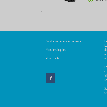
Produit or
>
Conditions générales de vente
Le
Le
Mentions légales
dé
un
Plan du site
no
L
co
id
si
Se
se