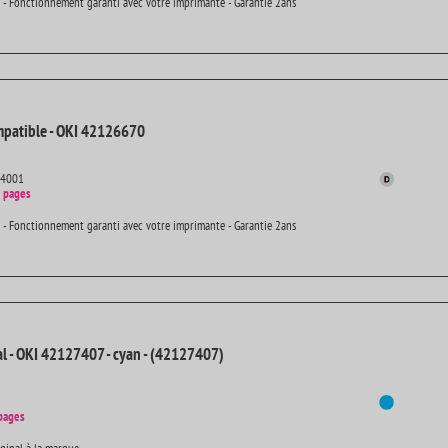
 - Fonctionnement garanti avec votre imprimante - Garantie 2ans
patible - OKI 42126670
14001
 pages
 - Fonctionnement garanti avec votre imprimante - Garantie 2ans
al - OKI 42127407 - cyan - (42127407)
pages