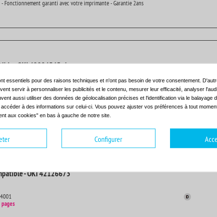
 - Fonctionnement garanti avec votre imprimante - Garantie 2ans
ible - OKI 42804545 - jaune
nt essentiels pour des raisons techniques et n'ont pas besoin de votre consentement. D'autr
14001
ent servir à personnaliser les publicités et le contenu, mesurer leur efficacité, analyser l'au
pages
uvent aussi utiliser des données de géolocalisation précises et l'identification via le balayage d
t accéder à des informations sur celui-ci. Vous pouvez ajuster vos préférences à tout moment 
 - Fonctionnement garanti avec votre imprimante - Garantie 2ans
nt aux cookies" en bas à gauche de notre site.
eter
Configurer
Acce
patible - OKI 42126673
14001
 pages