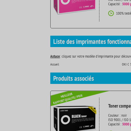
Capacité :
5000 
100% testé
>
Liste des imprimantes fonctionn
Astuce
: cliquez sur votre modèle d'imprimante pour découvr
Accueil
OKI C 
Produits
associés
Toner compat
Couleur : noir
ISO 9001 / ISO 
Capacité :
5000 