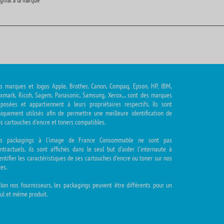
iginal à la marque
s marques et logos Apple, Brother, Canon, Compaq, Epson, HP, IBM,
xmark, Ricoh, Sagem, Panasonic, Samsung, Xerox.... sont des marques
posées et appartiennent à leurs propriétaires respectifs. Ils sont
iquement utilisés afin de permettre une meilleure identification de
s cartouches d'encre et toners compatibles.
es packagings à l'image de France Consommable ne sont pas
ntractuels, ils sont affichés dans le seul but d'aider l'internaute à
entifier les caractéristiques de ses cartouches d'encre ou toner sur nos
tes.
lon nos fournisseurs, les packagings peuvent être différents pour un
ul et même produit.