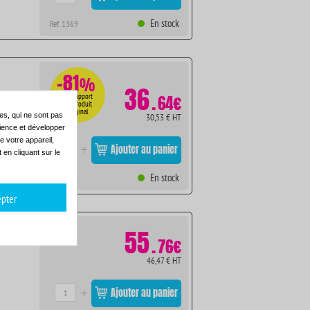
En stock
Ref. 1369
-81
%
36
.
Par rapport
64€
au produit
original
es, qui ne sont pas
30,53 € HT
dience et développer
e votre appareil,
Ajouter au panier
en cliquant sur le
En stock
Ref. 1370
pter
55
.
76€
46,47 € HT
Ajouter au panier