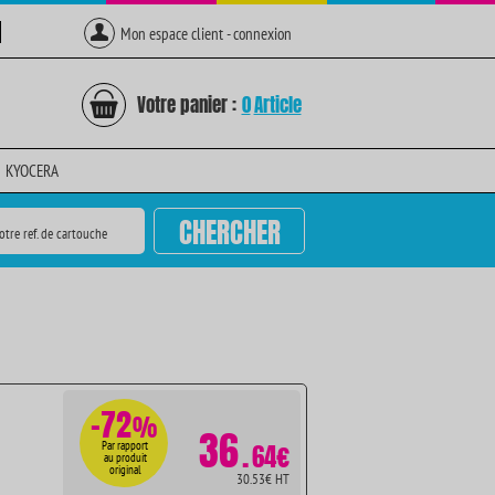
Mon espace client - connexion
Votre panier :
0
Article
KYOCERA
CHERCHER
otre ref. de cartouche
-72
%
36
.
Par rapport
64€
au produit
original
30.53€ HT