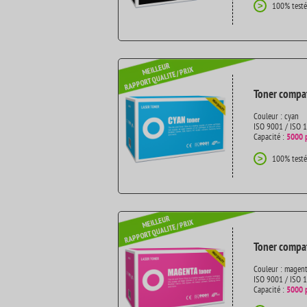
100% testé
>
Toner compat
Couleur : cyan
ISO 9001 / ISO 
Capacité :
5000 
100% testé
>
Toner compat
Couleur : magen
ISO 9001 / ISO 
Capacité :
5000 