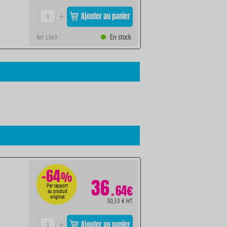
Ajouter au panier
En stock
Ref. 1369
-64
%
36
.
Par rapport
64€
au produit
original
30,53 € HT
Ajouter au panier