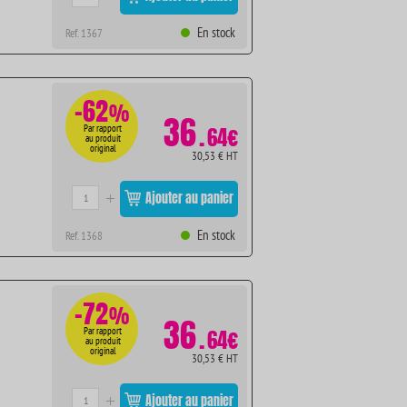
En stock
Ref. 1367
-62
%
36
.
Par rapport
64€
au produit
original
30,53 € HT
Ajouter au panier
En stock
Ref. 1368
-72
%
36
.
Par rapport
64€
au produit
original
30,53 € HT
Ajouter au panier