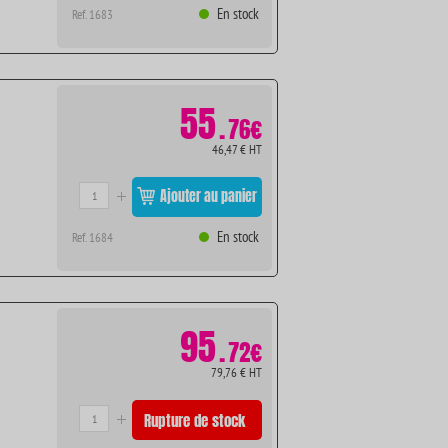
En stock
Ref. 1683
55
.
76€
46,47 € HT
Ajouter au panier
En stock
Ref. 1684
95
.
72€
79,76 € HT
Rupture de stock