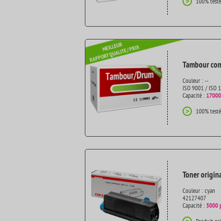
100% testé
>
Tambour com
Couleur : --
ISO 9001 / ISO 
Capacité :
17000
100% testé
>
Toner origin
Couleur : cyan
42127407
Capacité :
5000 