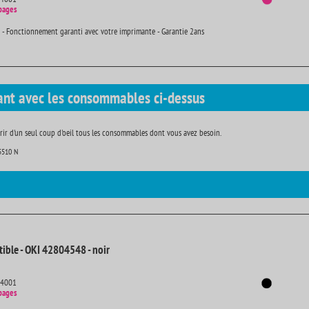
pages
 - Fonctionnement garanti avec votre imprimante - Garantie 2ans
ant avec les consommables ci-dessus
ir d'un seul coup d'oeil tous les consommables dont vous avez besoin.
5510 N
ible - OKI 42804548 - noir
14001
pages