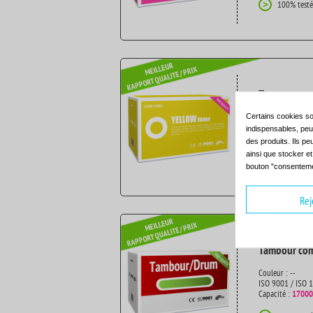
100% testé
>
Toner compat
Couleur : jaune
Certains cookies so
ISO 9001 / ISO 
indispensables, peuv
Capacité :
5000 
des produits. Ils pe
ainsi que stocker e
100% testé
>
bouton "consenteme
Rej
Tambour com
Couleur : --
ISO 9001 / ISO 
Capacité :
17000