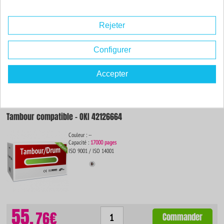
ISO 9001 / ISO 14001
Rejeter
Configurer
55.
76€
Commander
Accepter
Tambour compatible - OKI 42126664
Couleur : --
Capacité :
17000 pages
ISO 9001 / ISO 14001
55.
76€
Commander