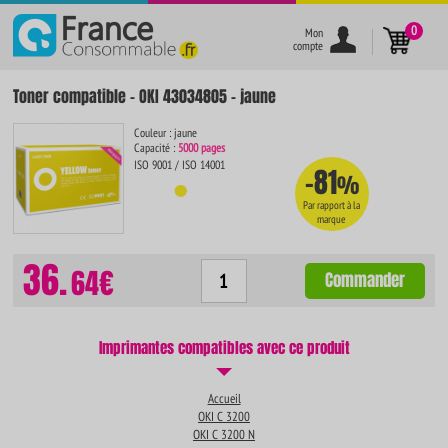
}
0
Mon
compte
Toner compatible - OKI 43034805 - jaune
Couleur : jaune
Capacité :
5000 pages
ISO 9001 / ISO 14001
-81
%
Par rapport à la
marque
36.
64€
Commander
Imprimantes compatibles avec ce produit
Accueil
OKI C 3200
OKI C 3200 N