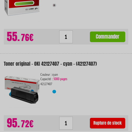
55.
76€
Commander
Toner original - OKI 42127407 - cyan - (42127407)
Couleur : cyan
Capacité :
5000 pages
42127407
95.
72€
Rupture de stock