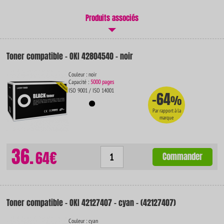
Produits associés
Toner compatible - OKI 42804540 - noir
Couleur : noir
Capacité :
5000 pages
ISO 9001 / ISO 14001
-64
%
Par rapport à la
marque
36.
64€
Commander
Toner compatible - OKI 42127407 - cyan - (42127407)
Couleur : cyan