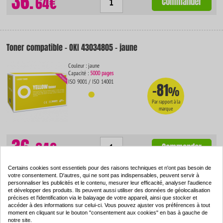
36.
64€
Commander
Toner compatible - OKI 43034805 - jaune
Couleur : jaune
Capacité :
5000 pages
ISO 9001 / ISO 14001
-81
%
Par rapport à la
marque
36.
64€
Commander
Certains cookies sont essentiels pour des raisons techniques et n'ont pas besoin de
votre consentement. D'autres, qui ne sont pas indispensables, peuvent servir à
personnaliser les publicités et le contenu, mesurer leur efficacité, analyser l'audience
et développer des produits. Ils peuvent aussi utiliser des données de géolocalisation
Tambour compatible - OKI 42126665
précises et l'identification via le balayage de votre appareil, ainsi que stocker et
accéder à des informations sur celui-ci. Vous pouvez ajuster vos préférences à tout
Couleur : --
moment en cliquant sur le bouton "consentement aux cookies" en bas à gauche de
Capacité :
17000 pages
notre site.