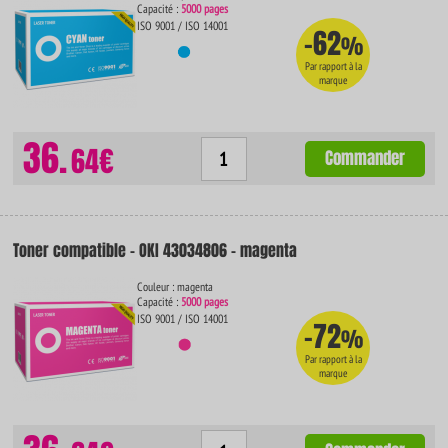
Capacité :
5000 pages
ISO 9001 / ISO 14001
-62
%
Par rapport à la
marque
36.
64€
Commander
Toner compatible - OKI 43034806 - magenta
Couleur : magenta
Capacité :
5000 pages
ISO 9001 / ISO 14001
-72
%
Par rapport à la
marque