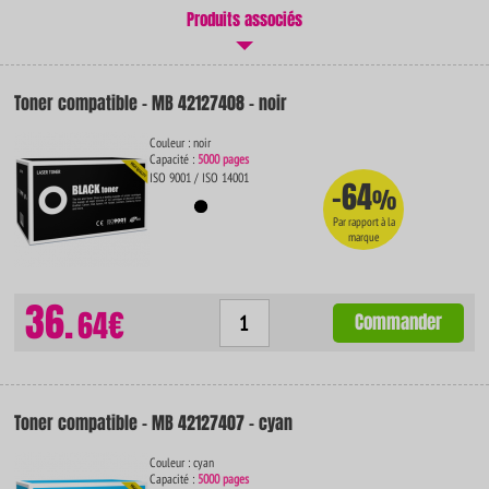
Produits associés
Toner compatible - MB 42127408 - noir
Couleur : noir
Capacité :
5000 pages
ISO 9001 / ISO 14001
-64
%
Par rapport à la
marque
36.
64€
Commander
Toner compatible - MB 42127407 - cyan
Couleur : cyan
Capacité :
5000 pages