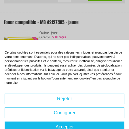
Toner compatible - MB 42127405 - jaune
Couleur : jaune
Capacité :
5000 pages
ISO 9001 / ISO 14001
-81
%
Certains cookies sont essentiels pour des raisons techniques et n'ont pas besoin de
Par rapport à la
votre consentement. D'autres, qui ne sont pas indispensables, peuvent servir à
marque
personnaliser les publicités et le contenu, mesurer leur efficacité, analyser l'audience
et développer des produits. Ils peuvent aussi utiliser des données de géolocalisation
précises et l'identification via le balayage de votre appareil, ainsi que stocker et
accéder à des informations sur celui-ci. Vous pouvez ajuster vos préférences à tout
36.
64€
moment en cliquant sur le bouton "consentement aux cookies" en bas à gauche de
Commander
notre site.
Rejeter
Tambour compatible - MB
Configurer
Couleur : --
Capacité :
17000 pages
ISO 9001 / ISO 14001
Accepter