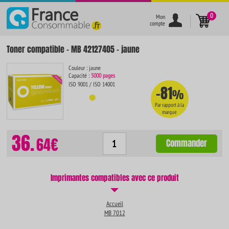
}
0
Mon
compte
Toner compatible - MB 42127405 - jaune
Couleur : jaune
Capacité :
5000 pages
ISO 9001 / ISO 14001
-81
%
Par rapport à la
marque
36.
64€
Commander
Imprimantes compatibles avec ce produit
Accueil
MB 7012