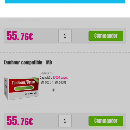
55.
76€
Commander
Tambour compatible - MB
Couleur : --
Capacité :
17000 pages
ISO 9001 / ISO 14001
55.
76€
Commander