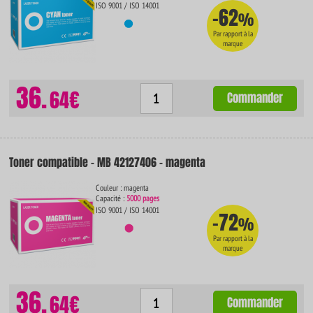
ISO 9001 / ISO 14001
-62
%
Par rapport à la
marque
36.
64€
Commander
Toner compatible - MB 42127406 - magenta
Couleur : magenta
Capacité :
5000 pages
ISO 9001 / ISO 14001
-72
%
Par rapport à la
marque
36.
64€
Commander