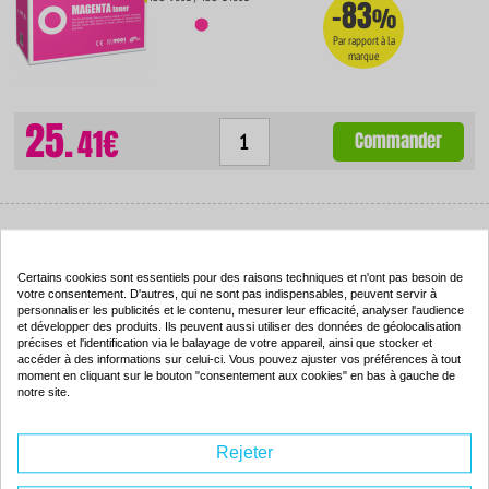
-83
%
Par rapport à la
marque
25.
41€
Commander
Toner compatible - OKI 43459329 - jaune - (43459329)
Certains cookies sont essentiels pour des raisons techniques et n'ont pas besoin de
Couleur : jaune
votre consentement. D'autres, qui ne sont pas indispensables, peuvent servir à
Capacité :
2000 pages
personnaliser les publicités et le contenu, mesurer leur efficacité, analyser l'audience
ISO 9001 / ISO 14001
-82
et développer des produits. Ils peuvent aussi utiliser des données de géolocalisation
%
précises et l'identification via le balayage de votre appareil, ainsi que stocker et
accéder à des informations sur celui-ci. Vous pouvez ajuster vos préférences à tout
Par rapport à la
marque
moment en cliquant sur le bouton "consentement aux cookies" en bas à gauche de
notre site.
25.
41€
Rejeter
Commander