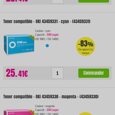
Toner compatible - OKI 43459331 - cyan - (43459331)
Couleur : cyan
Capacité :
2000 pages
ISO 9001 / ISO 14001
-83
%
Par rapport à la
marque
25.
41€
Commander
Toner compatible - OKI 43459330 - magenta - (43459330)
Couleur : magenta
Capacité :
2000 pages
ISO 9001 / ISO 14001