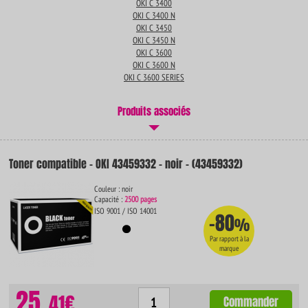
OKI C 3400
OKI C 3400 N
OKI C 3450
OKI C 3450 N
OKI C 3600
OKI C 3600 N
OKI C 3600 SERIES
Produits associés
Toner compatible - OKI 43459332 - noir - (43459332)
Couleur : noir
Capacité :
2500 pages
ISO 9001 / ISO 14001
-80
%
Par rapport à la
marque
25.
41€
Commander