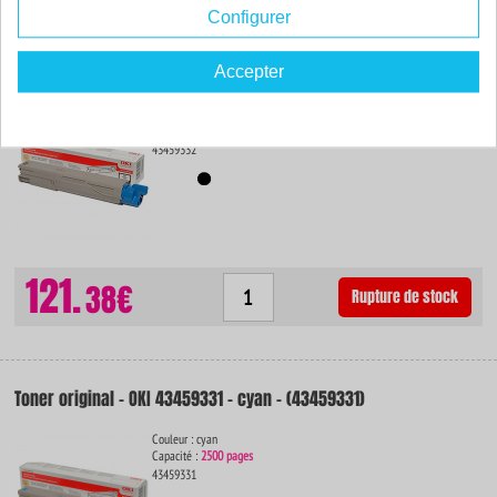
Configurer
Toner original - OKI 43459332 - noir - (43459332)
Accepter
Couleur : noir
Capacité :
2500 pages
43459332
121.
38€
Rupture de stock
Toner original - OKI 43459331 - cyan - (43459331)
Couleur : cyan
Capacité :
2500 pages
43459331