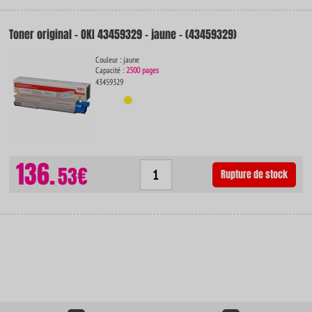
Toner original - OKI 43459329 - jaune - (43459329)
Couleur : jaune
Capacité :
2500 pages
43459329
136.
53€
Rupture de stock