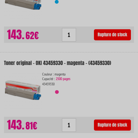
143.
62€
Rupture de stock
Toner original - OKI 43459330 - magenta - (43459330)
Couleur : magenta
Capacité :
2500 pages
43459330
143.
81€
Rupture de stock