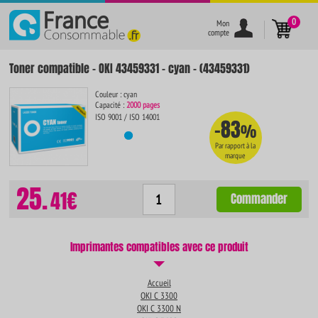
}
0
Mon
compte
Toner compatible - OKI 43459331 - cyan - (43459331)
Couleur : cyan
Capacité :
2000 pages
ISO 9001 / ISO 14001
-83
%
Par rapport à la
marque
25.
41€
Commander
Imprimantes compatibles avec ce produit
Accueil
OKI C 3300
OKI C 3300 N