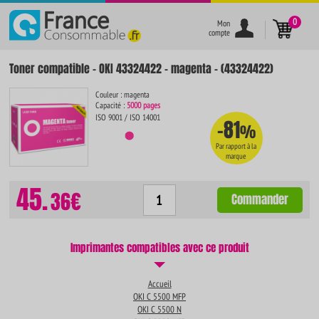
}
0
Mon
compte
Toner compatible - OKI 43324422 - magenta - (43324422)
Couleur : magenta
Capacité :
5000 pages
ISO 9001 / ISO 14001
-81
%
Par rapport à la
marque
45.
36€
Commander
Imprimantes compatibles avec ce produit
Accueil
OKI C 5500 MFP
OKI C 5500 N