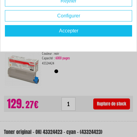
Rejeter
45.
36€
Commander
Configurer
Accepter
Toner original - OKI 43324424 - noir - (43324424)
Couleur : noir
Capacité :
6000 pages
43324424
129.
27€
Rupture de stock
Toner original - OKI 43324423 - cyan - (43324423)