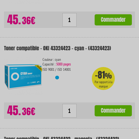
45.
36€
Commander
Toner compatible - OKI 43324423 - cyan - (43324423)
Couleur : cyan
Capacité :
5000 pages
ISO 9001 / ISO 14001
-81
%
Par rapport à la
marque
45.
36€
Commander