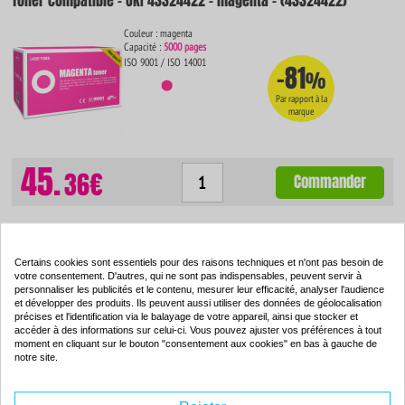
Toner compatible - OKI 43324422 - magenta - (43324422)
Couleur : magenta
Capacité :
5000 pages
ISO 9001 / ISO 14001
-81
%
Par rapport à la
marque
45.
36€
Commander
Toner compatible - OKI 43324421 - jaune - (43324421)
Certains cookies sont essentiels pour des raisons techniques et n'ont pas besoin de
votre consentement. D'autres, qui ne sont pas indispensables, peuvent servir à
personnaliser les publicités et le contenu, mesurer leur efficacité, analyser l'audience
Couleur : jaune
et développer des produits. Ils peuvent aussi utiliser des données de géolocalisation
Capacité :
5000 pages
précises et l'identification via le balayage de votre appareil, ainsi que stocker et
ISO 9001 / ISO 14001
accéder à des informations sur celui-ci. Vous pouvez ajuster vos préférences à tout
-82
%
moment en cliquant sur le bouton "consentement aux cookies" en bas à gauche de
notre site.
Par rapport à la
marque