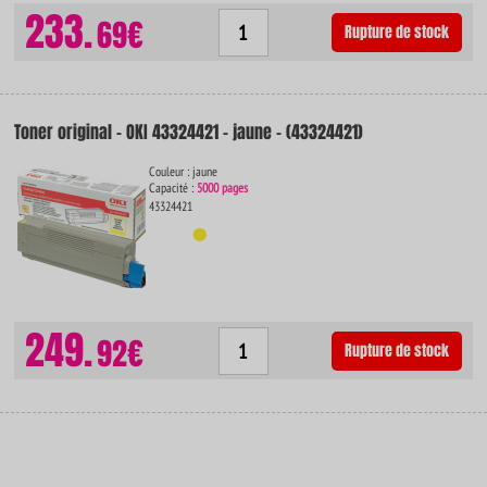
233.
69€
Rupture de stock
Toner original - OKI 43324421 - jaune - (43324421)
Couleur : jaune
Capacité :
5000 pages
43324421
249.
92€
Rupture de stock