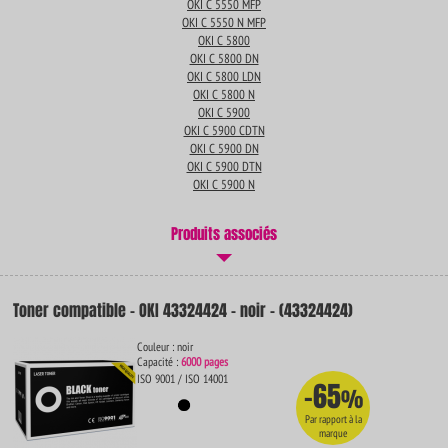
OKI C 5550 MFP
OKI C 5550 N MFP
OKI C 5800
OKI C 5800 DN
OKI C 5800 LDN
OKI C 5800 N
OKI C 5900
OKI C 5900 CDTN
OKI C 5900 DN
OKI C 5900 DTN
OKI C 5900 N
Produits associés
Toner compatible - OKI 43324424 - noir - (43324424)
Couleur : noir
Capacité :
6000 pages
ISO 9001 / ISO 14001
-65
%
Par rapport à la
marque