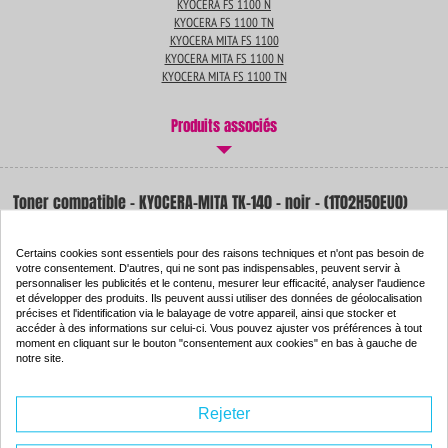
KYOCERA FS 1100 N
KYOCERA FS 1100 TN
KYOCERA MITA FS 1100
KYOCERA MITA FS 1100 N
KYOCERA MITA FS 1100 TN
Produits associés
Toner compatible - KYOCERA-MITA TK-140 - noir - (1T02H50EU0)
Couleur : noir
Capacité :
4000 pages
Certains cookies sont essentiels pour des raisons techniques et n'ont pas besoin de
votre consentement. D'autres, qui ne sont pas indispensables, peuvent servir à
ISO 9001 / ISO 14001
-59
%
personnaliser les publicités et le contenu, mesurer leur efficacité, analyser l'audience
et développer des produits. Ils peuvent aussi utiliser des données de géolocalisation
Par rapport à la
précises et l'identification via le balayage de votre appareil, ainsi que stocker et
marque
accéder à des informations sur celui-ci. Vous pouvez ajuster vos préférences à tout
moment en cliquant sur le bouton "consentement aux cookies" en bas à gauche de
notre site.
40.
85€
Commander
Rejeter