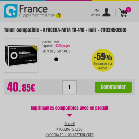
}
0
Mon
compte
Toner compatible - KYOCERA-MITA TK-140 - noir - (1T02H50EU0)
Couleur : noir
Capacité :
4000 pages
ISO 9001 / ISO 14001
-59
%
Par rapport à la
marque
40.
85€
Commander
Imprimantes compatibles avec ce produit
Accueil
KYOCERA FS 1100
KYOCERA FS 1100 ARZTDRUCKER