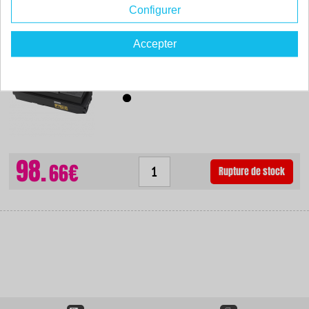
Configurer
Toner original - KYOCERA-MITA TK-140 - noir - (1T02H50EU0)
Accepter
Couleur : noir
Capacité :
4000 pages
1T02H50EU0
98.
66€
Rupture de stock