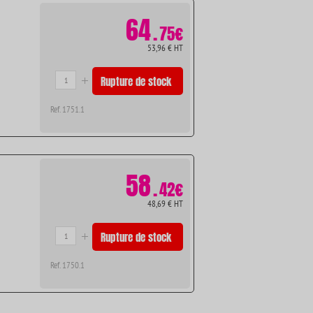
64
.
75€
53,96 € HT
Rupture de stock
Ref. 1751.1
58
.
42€
48,69 € HT
Rupture de stock
Ref. 1750.1