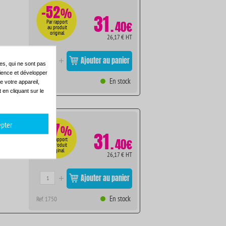
-52
%
31
.
Par rapport
40€
au produit
original
26,17 € HT
Ajouter au panier
es, qui ne sont pas
dience et développer
En stock
Ref. 1751
e votre appareil,
en cliquant sur le
pter
-47
%
31
.
Par rapport
40€
au produit
original
26,17 € HT
Ajouter au panier
En stock
Ref. 1750