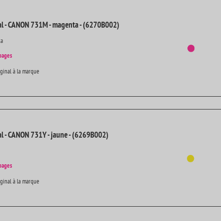
al - CANON 731M - magenta - (6270B002)
ta
pages
iginal à la marque
al - CANON 731Y - jaune - (6269B002)
pages
iginal à la marque