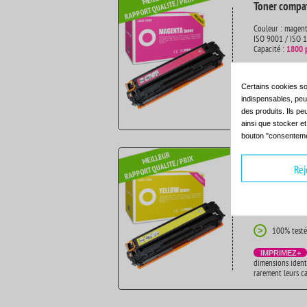
Toner compa
Couleur : magen
ISO 9001 / ISO 
Capacité :
1800 
100% testé
>
Certains cookies so
IMPRIMEZ+
indispensables, peuv
dimensions ident
des produits. Ils pe
rarement leurs c
ainsi que stocker e
bouton "consenteme
Toner compat
Rej
Couleur : jaune
ISO 9001 / ISO 
Capacité :
1800 
100% testé
>
IMPRIMEZ+
dimensions ident
rarement leurs c