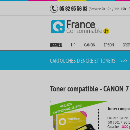
05 82 95 56 03
(Semaine 9h-12h / 14h-19h - 
ACCUEIL
HP
CANON
EPSON
BRO
CARTOUCHES D'ENCRE ET TONERS
>>>
Toner compatible - CANON 7
Toner compat
Couleur : jaune
ISO 9001 / ISO 
Capacité :
1800 