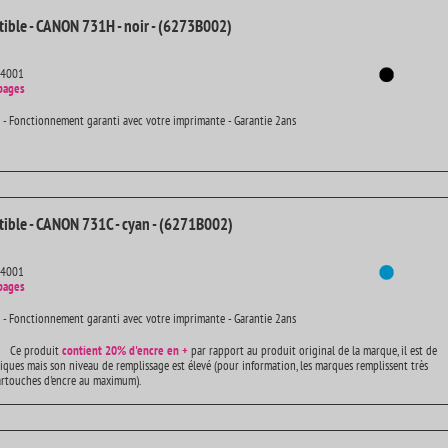
ible - CANON 731H - noir - (6273B002)
14001
pages
 - Fonctionnement garanti avec votre imprimante - Garantie 2ans
ible - CANON 731C - cyan - (6271B002)
14001
pages
 - Fonctionnement garanti avec votre imprimante - Garantie 2ans
Ce produit
contient
20% d'encre en +
par rapport au produit original de la marque, il est de
iques mais son niveau de remplissage est élevé (pour information, les marques remplissent très
artouches d'encre au maximum).