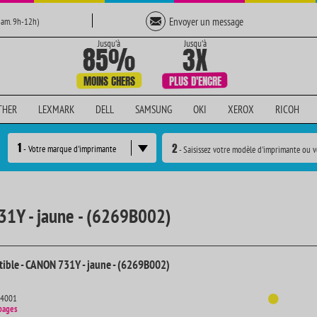
Envoyer un message
Sam. 9h-12h)
THER
LEXMARK
DELL
SAMSUNG
OKI
XEROX
RICOH
1
2
- Votre marque d'imprimante
- Saisissez votre modèle d'imprimante ou v
31Y - jaune - (6269B002)
ible - CANON 731Y - jaune - (6269B002)
14001
pages