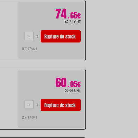
74
.
65€
62,21 € HT
Rupture de stock
Ref. 1748.1
60
.
05€
50,04 € HT
Rupture de stock
Ref. 1749.1