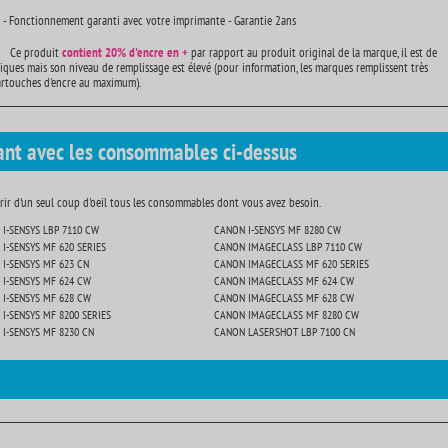
 - Fonctionnement garanti avec votre imprimante - Garantie 2ans
Ce produit
contient
20% d'encre en +
par rapport au produit original de la marque, il est de
iques mais son niveau de remplissage est élevé (pour information, les marques remplissent très
artouches d'encre au maximum).
ant avec les consommables ci-dessus
ir d'un seul coup d'oeil tous les consommables dont vous avez besoin.
I-SENSYS LBP 7110 CW
CANON I-SENSYS MF 8280 CW
I-SENSYS MF 620 SERIES
CANON IMAGECLASS LBP 7110 CW
I-SENSYS MF 623 CN
CANON IMAGECLASS MF 620 SERIES
I-SENSYS MF 624 CW
CANON IMAGECLASS MF 624 CW
I-SENSYS MF 628 CW
CANON IMAGECLASS MF 628 CW
I-SENSYS MF 8200 SERIES
CANON IMAGECLASS MF 8280 CW
I-SENSYS MF 8230 CN
CANON LASERSHOT LBP 7100 CN