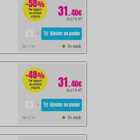
-58
%
31
.
Par rapport
40€
au produit
original
26,17 € HT
Ajouter au panier
En stock
Ref. 1748
-48
%
31
.
Par rapport
40€
au produit
original
26,17 € HT
Ajouter au panier
En stock
Ref. 1749