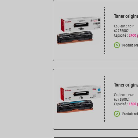
Toner origin
Couleur : noir
6273B002
Capacité :
2400 
Produit or
>
Toner origin
Couleur : cyan
6271B002
Capacité :
1500 
Produit or
>