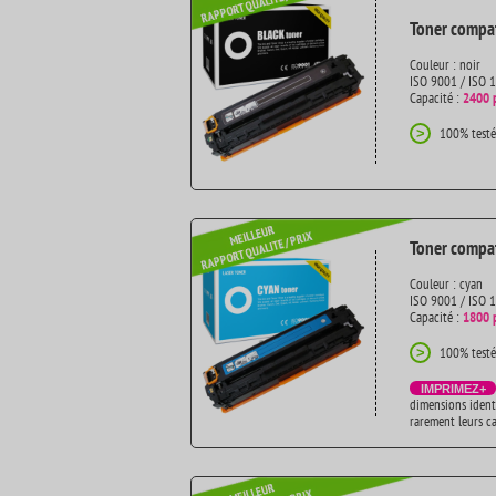
Toner compat
Couleur : noir
ISO 9001 / ISO 
Capacité :
2400 
100% testé
>
Toner compat
Couleur : cyan
ISO 9001 / ISO 
Capacité :
1800 
100% testé
>
IMPRIMEZ+
dimensions ident
rarement leurs c