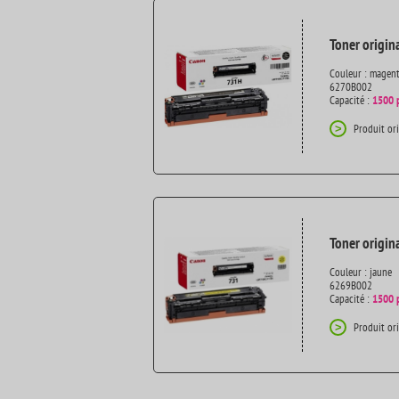
Toner origin
Couleur : magen
6270B002
Capacité :
1500 
Produit or
>
Toner origin
Couleur : jaune
6269B002
Capacité :
1500 
Produit or
>