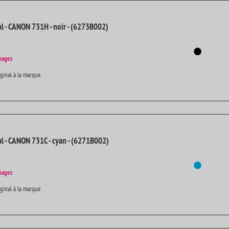
al - CANON 731H - noir - (6273B002)
pages
iginal à la marque
al - CANON 731C - cyan - (6271B002)
pages
iginal à la marque