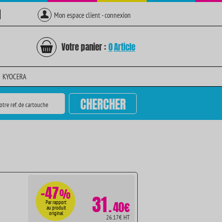
Mon espace client - connexion
Votre panier :
0
Article
KYOCERA
CHERCHER
otre ref. de cartouche
-47
%
31
.
Par rapport
40€
au produit
original
26.17€ HT