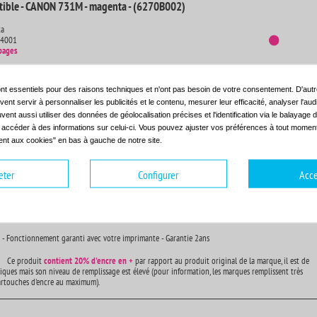
tible - CANON 731M - magenta - (6270B002)
ta
14001
pages
 - Fonctionnement garanti avec votre imprimante - Garantie 2ans
nt essentiels pour des raisons techniques et n'ont pas besoin de votre consentement. D'autr
Ce produit
contient
20% d'encre en +
par rapport au produit original de la marque, il est de
ent servir à personnaliser les publicités et le contenu, mesurer leur efficacité, analyser l'au
iques mais son niveau de remplissage est élevé (pour information, les marques remplissent très
uvent aussi utiliser des données de géolocalisation précises et l'identification via le balayage d
artouches d'encre au maximum).
t accéder à des informations sur celui-ci. Vous pouvez ajuster vos préférences à tout moment 
nt aux cookies" en bas à gauche de notre site.
ible - CANON 731Y - jaune - (6269B002)
eter
Configurer
Acce
14001
pages
 - Fonctionnement garanti avec votre imprimante - Garantie 2ans
Ce produit
contient
20% d'encre en +
par rapport au produit original de la marque, il est de
iques mais son niveau de remplissage est élevé (pour information, les marques remplissent très
artouches d'encre au maximum).